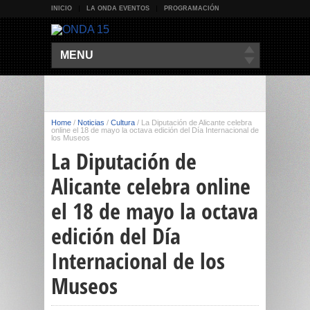
INICIO
LA ONDA EVENTOS
PROGRAMACIÓN
MENU
Home
/
Noticias
/
Cultura
/
La Diputación de Alicante celebra
online el 18 de mayo la octava edición del Día Internacional de
los Museos
La Diputación de
Alicante celebra online
el 18 de mayo la octava
edición del Día
Internacional de los
Museos