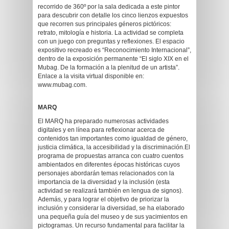
recorrido de 360º por la sala dedicada a este pintor
para descubrir con detalle los cinco lienzos expuestos
que recorren sus principales géneros pictóricos:
retrato, mitología e historia. La actividad se completa
con un juego con preguntas y reflexiones. El espacio
expositivo recreado es “Reconocimiento Internacional”,
dentro de la exposición permanente “El siglo XIX en el
Mubag. De la formación a la plenitud de un artista”.
Enlace a la visita virtual disponible en:
www.mubag.com.
MARQ
El MARQ ha preparado numerosas actividades
digitales y en línea para reflexionar acerca de
contenidos tan importantes como igualdad de género,
justicia climática, la accesibilidad y la discriminación.El
programa de propuestas arranca con cuatro cuentos
ambientados en diferentes épocas históricas cuyos
personajes abordarán temas relacionados con la
importancia de la diversidad y la inclusión (esta
actividad se realizará también en lengua de signos).
Además, y para lograr el objetivo de priorizar la
inclusión y considerar la diversidad, se ha elaborado
una pequeña guía del museo y de sus yacimientos en
pictogramas. Un recurso fundamental para facilitar la