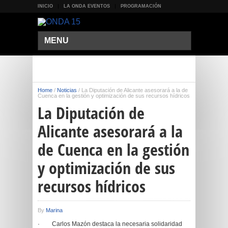
INICIO
LA ONDA EVENTOS
PROGRAMACIÓN
MENU
Home
/
Noticias
/
La Diputación de Alicante asesorará a la de
Cuenca en la gestión y optimización de sus recursos hídricos
La Diputación de
Alicante asesorará a la
de Cuenca en la gestión
y optimización de sus
recursos hídricos
By
Marina
· Carlos Mazón destaca la necesaria solidaridad