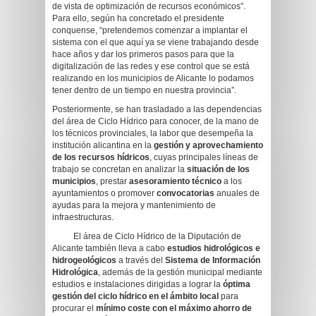
de vista de optimización de recursos económicos”.
Para ello, según ha concretado el presidente
conquense, “pretendemos comenzar a implantar el
sistema con el que aquí ya se viene trabajando desde
hace años y dar los primeros pasos para que la
digitalización de las redes y ese control que se está
realizando en los municipios de Alicante lo podamos
tener dentro de un tiempo en nuestra provincia”.
Posteriormente, se han trasladado a las dependencias
del área de Ciclo Hídrico para conocer, de la mano de
los técnicos provinciales, la labor que desempeña la
institución alicantina en la
gestión y aprovechamiento
de los recursos hídricos
, cuyas principales líneas de
trabajo se concretan en analizar la
situación de los
municipios
, prestar
asesoramiento técnico
a los
ayuntamientos o promover
convocatorias
anuales de
ayudas para la mejora y mantenimiento de
infraestructuras.
El área de Ciclo Hídrico de la Diputación de
Alicante también lleva a cabo
estudios hidrológicos e
hidrogeológicos
a través del
Sistema de Información
Hidrológica
, además de la gestión municipal mediante
estudios e instalaciones dirigidas a lograr la
óptima
gestión del ciclo hídrico en el ámbito local
para
procurar el
mínimo coste con el máximo ahorro de