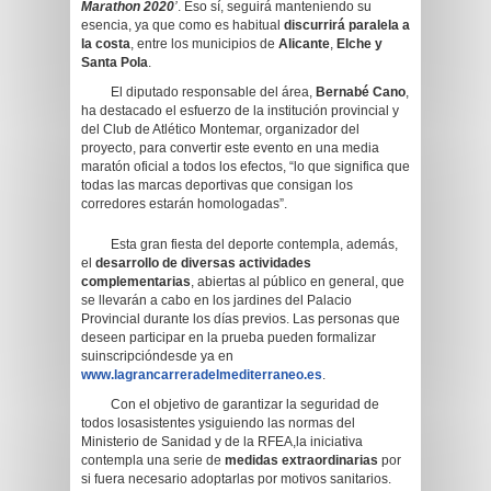
Marathon 2020
’
. Eso sí, seguirá manteniendo su
esencia, ya que como es habitual
discurrirá paralela a
la costa
, entre los municipios de
Alicante
,
Elche y
Santa Pola
.
El diputado responsable del área,
Bernabé Cano
,
ha destacado el esfuerzo de la institución provincial y
del Club de Atlético Montemar, organizador del
proyecto, para convertir este evento en una media
maratón oficial a todos los efectos, “lo que significa que
todas las marcas deportivas que consigan los
corredores estarán homologadas”.
Esta gran fiesta del deporte contempla, además,
el
desarrollo de diversas actividades
complementarias
, abiertas al público en general, que
se llevarán a cabo en los jardines del Palacio
Provincial durante los días previos. Las personas que
deseen participar en la prueba pueden formalizar
suinscripcióndesde ya en
www.lagrancarreradelmediterraneo.es
.
Con el objetivo de garantizar la seguridad de
todos losasistentes ysiguiendo las normas del
Ministerio de Sanidad y de la RFEA,la iniciativa
contempla una serie de
medidas extraordinarias
por
si fuera necesario adoptarlas por motivos sanitarios.