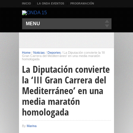
INICIO
LA ONDA EVENTOS
PROGRAMACIÓN
MENU
Home
/
Noticias
/
Deportes
/
La Diputación convierte la ‘III
Gran Carrera del Mediterráneo’ en una media maratón
homologada
La Diputación convierte
la ‘III Gran Carrera del
Mediterráneo’ en una
media maratón
homologada
By
Marina