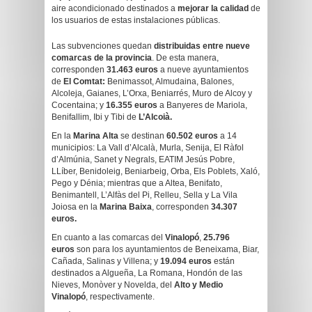
aire acondicionado destinados a
mejorar la calidad
de
los usuarios de estas instalaciones públicas.
Las subvenciones quedan
distribuidas entre
nueve
comarcas de la provincia
. De esta manera,
corresponden
31.463 euros
a nueve ayuntamientos
de
El Comtat:
Benimassot, Almudaina, Balones,
Alcoleja, Gaianes, L’Orxa, Beniarrés, Muro de Alcoy y
Cocentaina; y
16.355 euros
a Banyeres de Mariola,
Benifallim, Ibi y Tibi de
L’Alcoià.
En la
Marina Alta
se destinan
60.502 euros
a 14
municipios: La Vall d’Alcalà, Murla, Senija, El Ràfol
d’Almúnia, Sanet y Negrals, EATIM Jesús Pobre,
LLíber, Benidoleig, Beniarbeig, Orba, Els Poblets, Xaló,
Pego y Dénia; mientras que a Altea, Benifato,
Benimantell, L’Alfàs del Pi, Relleu, Sella y La Vila
Joiosa en la
Marina Baixa
, corresponden
34.307
euros.
En cuanto a las comarcas del
Vinalopó
,
25.796
euros
son para los ayuntamientos de Beneixama, Biar,
Cañada, Salinas y Villena; y
19.094 euros
están
destinados a Algueña, La Romana, Hondón de las
Nieves, Monòver y Novelda, del
Alto y
Medio
Vinalopó
, respectivamente.