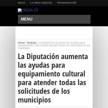
INICIO
LA ONDA EVENTOS
PROGRAMACIÓN
MENU
Home
/
Noticias
/
La Diputación aumenta las ayudas para
equipamiento cultural para atender todas las solicitudes de los
municipios
La Diputación aumenta
las ayudas para
equipamiento cultural
para atender todas las
solicitudes de los
municipios