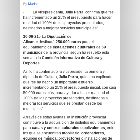
By
Marina
· La vicepresidenta, Julia Parra, confirma que “se
ha incrementado un 25% el presupuesto para hacer
realidad el 100% de los proyectos presentados,
destinados a mejorar servicios municipales”
30-06-21.-
La
Diputación de
Alicante
destinará
250.000 euros
para el
equipamiento de
instalaciones culturales
de
59
municipios
de la provincia, según ha resuelto esta
semana la
Comisión Informativa de Cultura y
Deportes
.
Así lo ha confirmado la vicepresidenta primera y
diputada de Cultura,
Julia Parra
, quien ha explicado
que “se ha hecho un importante esfuerzo
incrementando un 25% el presupuesto inicial, con casi
50.000 euros más, para ayudar a hacer realidad el
100% de los proyectos presentados, destinados a
mejorar los servicios que se prestan desde los
municipios”.
A través de estas ayudas, la institución provincial
contribuye a la adquisición de distintos equipamientos
para
casas y centros culturales o polivalentes
, entre
los que se encuentran
mobiliario, ordenadores,
equipos de música, proyectores
o instalaciones de