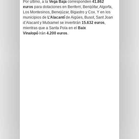
Por último, a la
Vega Baja
corresponden
41.862
euros
para dotaciones en Benferri, Benijófar, Algorfa,
Los Montesinos, Benejúzar, Bigastro y Cox. Y en los
municipios de
L’Alacantí
de Aigües, Busot, Sant Joan
d’Alacant y Mutxamel se invertirán
15.632 euros
,
mientras que a Santa Pola en el
Baix
Vinalopó
irán
4.200 euros
.