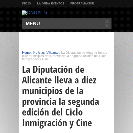
INICIO
LA ONDA EVENTOS
PROGRAMACIÓN
MENU
Home
/
Noticias
/
Alicante
/
La Diputación de Alicante lleva a
diez municipios de la provincia la segunda edición del Ciclo
Inmigración y Cine
La Diputación de
Alicante lleva a diez
municipios de la
provincia la segunda
edición del Ciclo
Inmigración y Cine