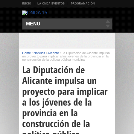
INICIO
LA ONDA EVENTOS
PROGRAMACIÓN
MENU
Home
/
Noticias
/
Alicante
/
La Diputación de Alicante impulsa
un proyecto para implicar a los jóvenes de la provincia en la
construcción de la política pública municipal
La Diputación de
Alicante impulsa un
proyecto para implicar
a los jóvenes de la
provincia en la
construcción de la