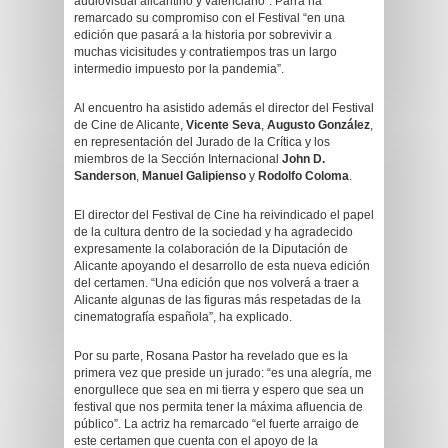
audiovisual alicantino y valenciano”. Parra ha
remarcado su compromiso con el Festival “en una
edición que pasará a la historia por sobrevivir a
muchas vicisitudes y contratiempos tras un largo
intermedio impuesto por la pandemia”.
Al encuentro ha asistido además el director del Festival
de Cine de Alicante,
Vicente Seva
,
Augusto González
,
en representación del Jurado de la Crítica y los
miembros de la Sección Internacional
John D.
Sanderson
,
Manuel Galipienso
y
Rodolfo Coloma
.
El director del Festival de Cine ha reivindicado el papel
de la cultura dentro de la sociedad y ha agradecido
expresamente la colaboración de la Diputación de
Alicante apoyando el desarrollo de esta nueva edición
del certamen. “Una edición que nos volverá a traer a
Alicante algunas de las figuras más respetadas de la
cinematografía española”, ha explicado.
Por su parte, Rosana Pastor ha revelado que es la
primera vez que preside un jurado: “es una alegría, me
enorgullece que sea en mi tierra y espero que sea un
festival que nos permita tener la máxima afluencia de
público”. La actriz ha remarcado “el fuerte arraigo de
este certamen que cuenta con el apoyo de la