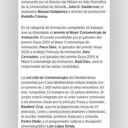
compuesto por el director del Máster en Arte Dramático
de la Universidad de Alicante,
John D. Sanderson
; el
realizador
Manuel Galipienso
y director de producción
Rodolfo Coloma.
En la categoría de Animación competirán 10 trabajos
que se disputarán el
premio al
Mejor Cortometraje de
Animación
. El jurado constituido por el ganador del
premio Goya 2020 al Mejor Cortometraje de
Animación,
Paco Sáez
; el ganador del premio Goya
2020 a la Mejor Película de Animación,
Alex
Cervantes
; y el ganador del premio Goya 2003 al
Mejor Cortometraje de Animación,
Raúl Díez
, será el
responsable de las obras candidatas.
La
sección de Cortometrajes
del Mediterráneo
promovida por Casa Mediterráneo estará dotada con
un premio de 1.000 euros para la obra vencedora. En
ella, competirán 12 trabajos de 10 países distintos. El
jurado estará integrado por el actor cubano nominado
a los premios Oscar por la película ‘Fresa y chocolate’,
Bladimir Cruz
, que ha protagonizado cerca de 25
películas, cortos y producciones teatrales y televisivas;
el escritor, helenista, profesor, traductor y cineasta
Pedro Olalla
; y el programador cultural y divulgador
cinematográfico
Luis López Belda
.