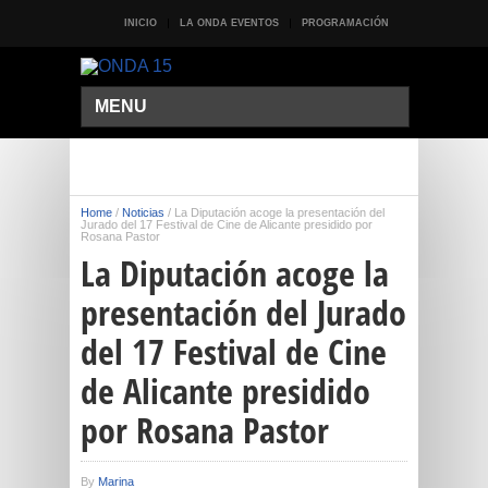
INICIO
LA ONDA EVENTOS
PROGRAMACIÓN
MENU
Home
/
Noticias
/
La Diputación acoge la presentación del
Jurado del 17 Festival de Cine de Alicante presidido por
Rosana Pastor
La Diputación acoge la
presentación del Jurado
del 17 Festival de Cine
de Alicante presidido
por Rosana Pastor
By
Marina