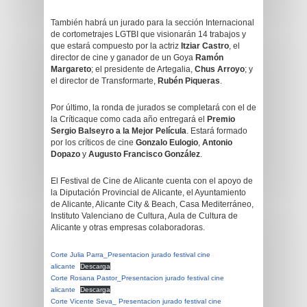
También habrá un jurado para la sección Internacional
de cortometrajes LGTBI que visionarán 14 trabajos y
que estará compuesto por la actriz
Itziar Castro
, el
director de cine y ganador de un Goya
Ramón
Margareto
; el presidente de Artegalia,
Chus Arroyo
; y
el director de Transformarte,
Rubén Piqueras
.
Por último, la ronda de jurados se completará con el de
la Críticaque como cada año entregará el
Premio
Sergio Balseyro a la Mejor Película
. Estará formado
por los críticos de cine
Gonzalo Eulogio
,
Antonio
Dopazo
y
Augusto Francisco González
.
El Festival de Cine de Alicante cuenta con el apoyo de
la Diputación Provincial de Alicante, el Ayuntamiento
de Alicante, Alicante City & Beach, Casa Mediterráneo,
Instituto Valenciano de Cultura, Aula de Cultura de
Alicante y otras empresas colaboradoras.
Corte Julia Parra_Presentacion jurado festival cine
alicante
Descarga
Corte Rosana Pastor_Presentacion jurado festival cine
alicante
Descarga
Corte Vicente Seva_ Presentacion jurado festival cine