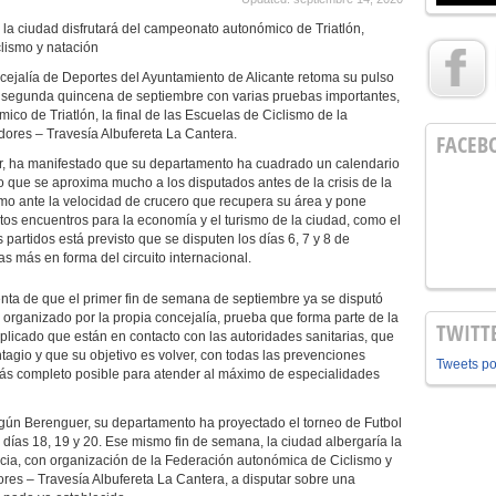
la ciudad disfrutará del campeonato autonómico de Triatlón,
lismo y natación
ejalía de Deportes del Ayuntamiento de Alicante retoma su pulso
a segunda quincena de septiembre con varias pruebas importantes,
co de Triatlón, la final de las Escuelas de Ciclismo de la
dores – Travesía Albufereta La Cantera.
FACEB
er, ha manifestado que su departamento ha cuadrado un calendario
o que se aproxima mucho a los disputados antes de la crisis de la
o ante la velocidad de crucero que recupera su área y pone
tos encuentros para la economía y el turismo de la ciudad, como el
partidos está previsto que se disputen los días 6, 7 y 8 de
as más en forma del circuito internacional.
nta de que el primer fin de semana de septiembre ya se disputó
 organizado por la propia concejalía, prueba que forma parte de la
TWITT
plicado que están en contacto con las autoridades sanitarias, que
tagio y que su objetivo es volver, con todas las prevenciones
Tweets p
 más completo posible para atender al máximo de especialidades
gún Berenguer, su departamento ha proyectado el torneo de Futbol
s días 18, 19 y 20. Ese mismo fin de semana, la ciudad albergaría la
incia, con organización de la Federación autonómica de Ciclismo y
es – Travesía Albufereta La Cantera, a disputar sobre una