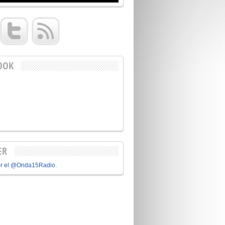
OOK
ER
or el @Onda15Radio.