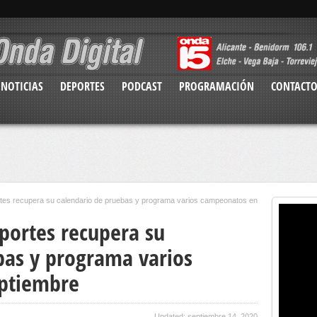
NOTICIAS
DEPORTES
PODCAST
PROGRAMACIÓN
CONTACT
rtes recupera su calendario de pruebas y programa varios campeonatos en
portes recupera su
bas y programa varios
ptiembre
Updated: septiembre 14, 2020