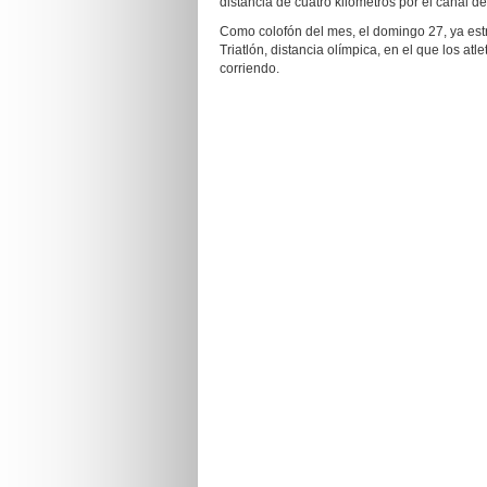
distancia de cuatro kilómetros por el canal d
Como colofón del mes, el domingo 27, ya es
Triatlón, distancia olímpica, en el que los at
corriendo.