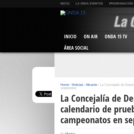
INICIO
LA ONDA EVENTOS
PROGRAMACIÓN
INICIO
ON AIR
ONDA 15 TV
ÁREA SOCIAL
Home
/
Noticias
/
Alicante
/
La Concejalía de Depo
septiembre
La Concejalía de De
calendario de prue
campeonatos en se
By
Marina