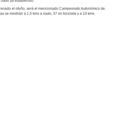
e nado ya establecido.
trenado el otoño, será el mencionado Campeonato Autonómico de
letas se medirán a 1,5 kms a nado, 37 en bicicleta y a 10 kms