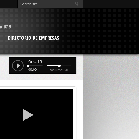
O
DIRECTORIO DE EMPRESAS
Onda15
00:00
Volume: 50