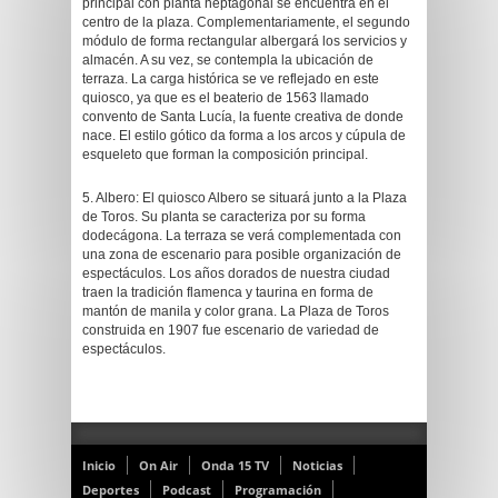
principal con planta heptagonal se encuentra en el
centro de la plaza. Complementariamente, el segundo
módulo de forma rectangular albergará los servicios y
almacén. A su vez, se contempla la ubicación de
terraza. La carga histórica se ve reflejado en este
quiosco, ya que es el beaterio de 1563 llamado
convento de Santa Lucía, la fuente creativa de donde
nace. El estilo gótico da forma a los arcos y cúpula de
esqueleto que forman la composición principal.
5. Albero: El quiosco Albero se situará junto a la Plaza
de Toros. Su planta se caracteriza por su forma
dodecágona. La terraza se verá complementada con
una zona de escenario para posible organización de
espectáculos. Los años dorados de nuestra ciudad
traen la tradición flamenca y taurina en forma de
mantón de manila y color grana. La Plaza de Toros
construida en 1907 fue escenario de variedad de
espectáculos.
Inicio
On Air
Onda 15 TV
Noticias
Deportes
Podcast
Programación