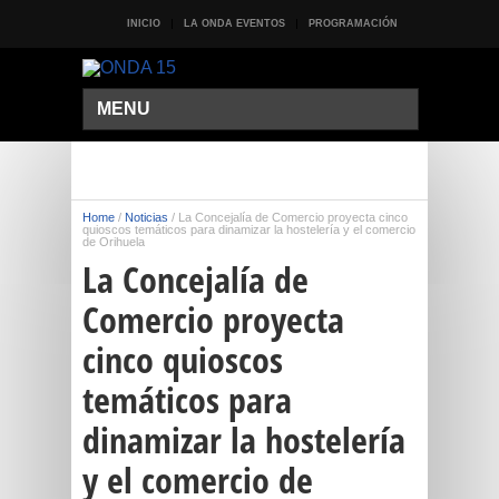
INICIO
LA ONDA EVENTOS
PROGRAMACIÓN
MENU
Home
/
Noticias
/
La Concejalía de Comercio proyecta cinco
quioscos temáticos para dinamizar la hostelería y el comercio
de Orihuela
La Concejalía de
Comercio proyecta
cinco quioscos
temáticos para
dinamizar la hostelería
y el comercio de