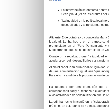
La intervención se enmarca dentro d
Seda y la Mujer en las culturas del
“La igualdad en la política local no
desequilibrios y a transformar estru
Alicante, 2 de octubre.-
La concejala María 
Igualdad. Lo ha hecho en el transcurso de
pronunciado en el “Foro Pensamiento y A
Mediterráneo”, que se ha desarrollado en Ca
Conejero ha recalcado que “la igualdad en l
ayudar a corregir desequilibrios y a transfor
Al sintetizar el Plan Municipal de Igualdad, 
de una administración igualitaria “que incor
Para ello ha aludido a la programación de cu
Ha abogado por una promoción de la e
corresponsabilidad y el rechazo a cualquier
a las actividades de sensibilización que se rea
La edil ha hecho hincapié en la “colaboraci
próximo. En este punto se ha mostrado parti