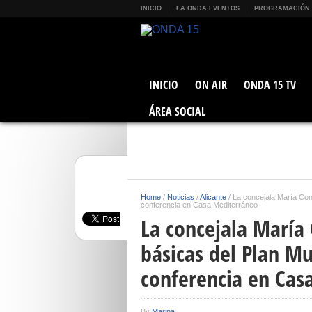
INICIO
LA ONDA EVENTOS
PROGRAMACIÓN
INICIO
ON AIR
ONDA 15 TV
ÁREA SOCIAL
Home
/
Noticias
/
Alicante
/
La concejala María Con
conferencia en Casa Mediterráneo
La concejala María 
básicas del Plan M
conferencia en Cas
By
Marina