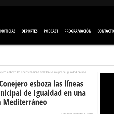
NOTICIAS
DEPORTES
PODCAST
PROGRAMACIÓN
CONTACT
ejero esboza las líneas básicas del Plan Municipal de Igualdad en una
Conejero esboza las líneas
unicipal de Igualdad en una
a Mediterráneo
Updated: octubre 3, 2019