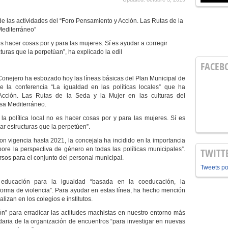
e las actividades del “Foro Pensamiento y Acción. Las Rutas de la
 Mediterráneo”
 es hacer cosas por y para las mujeres. Sí es ayudar a corregir
cturas que la perpetúan”, ha explicado la edil
FACEB
Conejero ha esbozado hoy las líneas básicas del Plan Municipal de
 la conferencia “La igualdad en las políticas locales” que ha
cción. Las Rutas de la Seda y la Mujer en las culturas del
sa Mediterráneo.
a política local no es hacer cosas por y para las mujeres. Sí es
mar estructuras que la perpetúen”.
con vigencia hasta 2021, la concejala ha incidido en la importancia
pore la perspectiva de género en todas las políticas municipales”.
TWITT
rsos para el conjunto del personal municipal.
Tweets p
ducación para la igualdad “basada en la coeducación, la
 forma de violencia”. Para ayudar en estas línea, ha hecho mención
lizan en los colegios e institutos.
ón” para erradicar las actitudes machistas en nuestro entorno más
daria de la organización de encuentros “para investigar en nuevas