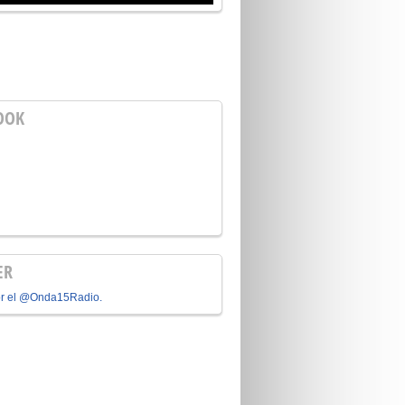
OOK
ER
or el @Onda15Radio.