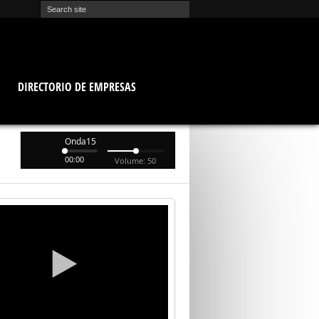
O
DIRECTORIO DE EMPRESAS
Onda15
00:00
Volume: 50