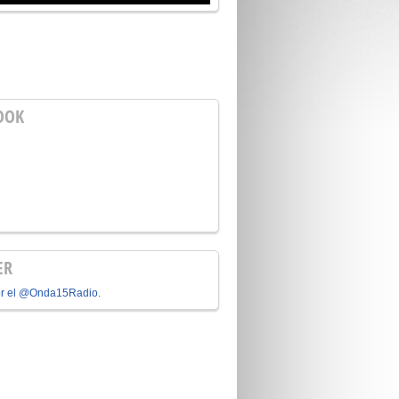
OOK
ER
or el @Onda15Radio.