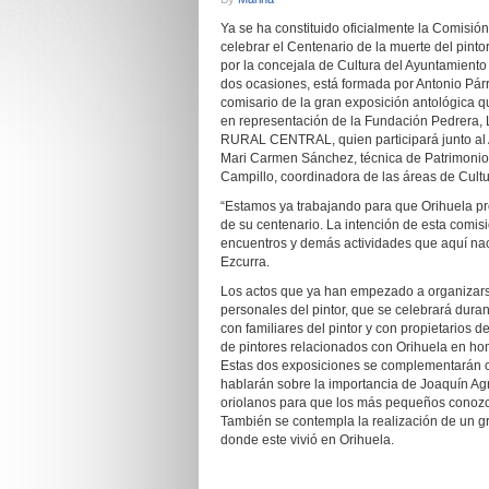
Ya se ha constituido oficialmente la Comisi
celebrar el Centenario de la muerte del pint
por la concejala de Cultura del Ayuntamiento
dos ocasiones, está formada por Anton
io Pár
comisario de la gran exposición antológica q
en representación de la Fundación Pedrera, 
RURAL CENTRAL, quien participará junto al 
Mari Carmen Sánchez, técnica de Patrimonio 
Campillo, coordinadora de las áreas de Cultu
“Estamos ya trabajando para que Orihuela pr
de su centenario. La intención de esta comis
encuentros y demás actividades que aquí naci
Ezcurra.
Los actos que ya han empezado a organizarse
personales del pintor, que se celebrará dura
con familiares del pintor y con propietarios 
de pintores relacionados con Orihuela en ho
Estas dos exposiciones se complementarán co
hablarán sobre la importancia de Joaquín Agr
oriolanos para que los más pequeños conozca
También se contempla la realización de un gr
donde este vivió en Orihuela.