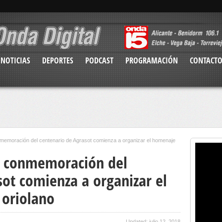
NOTICIAS
DEPORTES
PODCAST
PROGRAMACIÓN
CONTACT
nmemoración del centenario de Agrasot comienza a organizar el homenaje
a conmemoración del
sot comienza a organizar el
 oriolano
Updated: julio 12, 2018