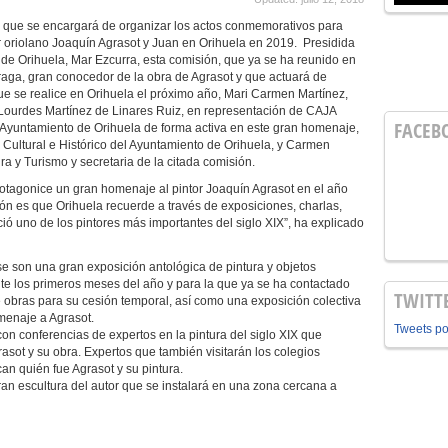
ón que se encargará de organizar los actos conmemorativos para
or oriolano Joaquín Agrasot y Juan en Orihuela en 2019. Presidida
 de Orihuela, Mar Ezcurra, esta comisión, que ya se ha reunido en
raga, gran conocedor de la obra de Agrasot y que actuará de
ue se realice en Orihuela el próximo año, Mari Carmen Martínez,
Lourdes Martínez de Linares Ruiz, en representación de CAJA
FACEB
Ayuntamiento de Orihuela de forma activa en este gran homenaje,
Cultural e Histórico del Ayuntamiento de Orihuela, y Carmen
ra y Turismo y secretaria de la citada comisión.
otagonice un gran homenaje al pintor Joaquín Agrasot en el año
ión es que Orihuela recuerde a través de exposiciones, charlas,
ó uno de los pintores más importantes del siglo XIX”, ha explicado
 son una gran exposición antológica de pintura y objetos
nte los primeros meses del año y para la que ya se ha contactado
TWITT
de obras para su cesión temporal, así como una exposición colectiva
menaje a Agrasot.
Tweets p
n conferencias de expertos en la pintura del siglo XIX que
asot y su obra. Expertos que también visitarán los colegios
n quién fue Agrasot y su pintura.
an escultura del autor que se instalará en una zona cercana a