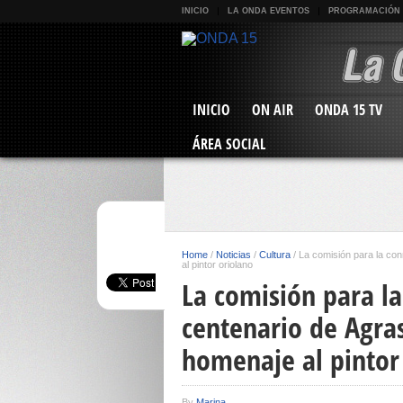
INICIO
LA ONDA EVENTOS
PROGRAMACIÓN
INICIO
ON AIR
ONDA 15 TV
ÁREA SOCIAL
Home
/
Noticias
/
Cultura
/
La comisión para la co
al pintor oriolano
La comisión para l
centenario de Agra
homenaje al pintor
By
Marina