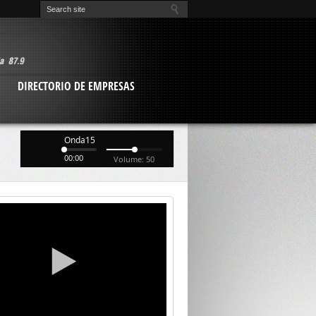
O
DIRECTORIO DE EMPRESAS
Onda15
00:00
Volume: 50