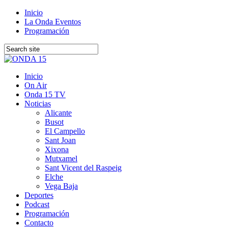
Inicio
La Onda Eventos
Programación
Inicio
On Air
Onda 15 TV
Noticias
Alicante
Busot
El Campello
Sant Joan
Xixona
Mutxamel
Sant Vicent del Raspeig
Elche
Vega Baja
Deportes
Podcast
Programación
Contacto