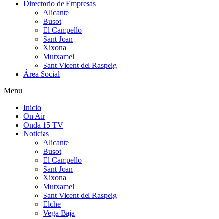
Directorio de Empresas
Alicante
Busot
El Campello
Sant Joan
Xixona
Mutxamel
Sant Vicent del Raspeig
Área Social
Menu
Inicio
On Air
Onda 15 TV
Noticias
Alicante
Busot
El Campello
Sant Joan
Xixona
Mutxamel
Sant Vicent del Raspeig
Elche
Vega Baja