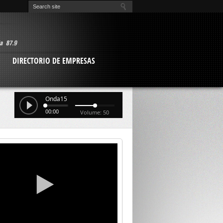
O
DIRECTORIO DE EMPRESAS
Onda15
00:00
Volume: 50