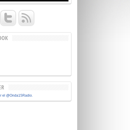
OOK
ER
or el @Onda15Radio.