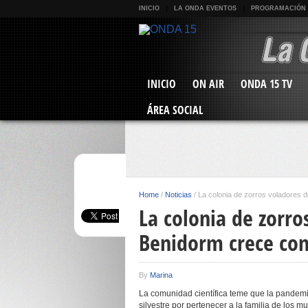
INICIO
LA ONDA EVENTOS
PROGRAMACIÓN
INICIO
ON AIR
ONDA 15 TV
ÁREA SOCIAL
Home
/
Noticias
/
La colonia de zorros voladores 
La colonia de zorro
Benidorm crece con
By
Marina
La comunidad científica teme que la pandemi
silvestre por pertenecer a la familia de los m