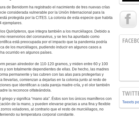
ura de Benidorm ha registrado el nacimiento de tres nuevas crías
ecie considerada vulnerable por la Unión Internacional para la
stá protegida por la CITES. La colonia de esta especie que habita
4 ejemplares.
los Quirópteros, que integra también a los murciélagos. Debido a
omo reservorios del coronavirus, y se les ha apuntado como
FACEB
entífica está preocupada por el impacto que la pandemia podría
ica de los murciélagos, pudiendo inducir en algunos casos a
 ha ocurrido en algunos países.
dorm pesan alrededor de 110-120 gramos, y miden entre 60 y 100
es y son totalmente dependientes de ellas. De hecho, las madres
forma permanente y las cubren con las alas para protegerlas y
llevarlas, comienzan a dejarlas en la colonia junto al resto de
iones que identifican a cada pareja madre-cría, y el olor también
madre la reconoce olfateándola.
TWITT
l griego y significa “mano ala”. Éstos son los únicos mamíferos con
Tweets p
cación de la mano, y pueden elevarse gracias a una fina y flexible
orros voladores, al contrario que el resto de murciélagos, no
teniendo su temperatura corporal constante.