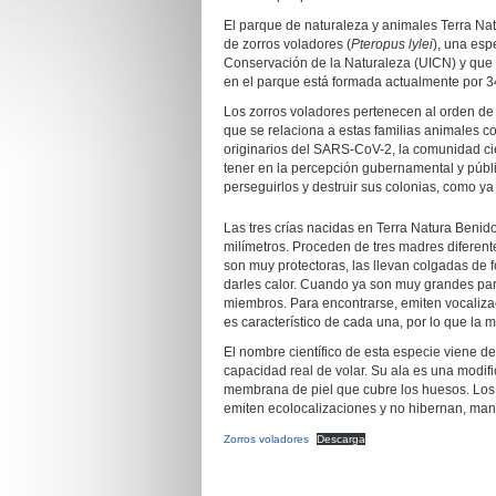
El parque de naturaleza y animales Terra Nat
de zorros voladores (
Pteropus lylei
), una esp
Conservación de la Naturaleza (UICN) y que e
en el parque está formada actualmente por 3
Los zorros voladores pertenecen al orden de 
que se relaciona a estas familias animales c
originarios del SARS-CoV-2, la comunidad ci
tener en la percepción gubernamental y públ
perseguirlos y destruir sus colonias, como ya
Las tres crías nacidas en Terra Natura Beni
milímetros. Proceden de tres madres diferent
son muy protectoras, las llevan colgadas de 
darles calor. Cuando ya son muy grandes para 
miembros. Para encontrarse, emiten vocalizac
es característico de cada una, por lo que la 
El nombre científico de esta especie viene de
capacidad real de volar. Su ala es una modifi
membrana de piel que cubre los huesos. Los z
emiten ecolocalizaciones y no hibernan, man
Zorros voladores
Descarga