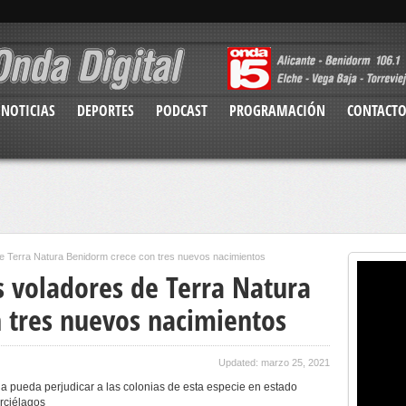
NOTICIAS
DEPORTES
PODCAST
PROGRAMACIÓN
CONTACT
de Terra Natura Benidorm crece con tres nuevos nacimientos
s voladores de Terra Natura
 tres nuevos nacimientos
Updated: marzo 25, 2021
a pueda perjudicar a las colonias de esta especie en estado
urciélagos