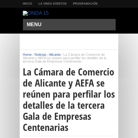
INICIO
LA ONDA EVENTOS
PROGRAMACIÓN
MENU
Home
/
Noticias
/
Alicante
/
La Cámara de Comercio de
Alicante y AEFA se reúnen para perfilar los detalles de la
tercera Gala de Empresas Centenarias
La Cámara de Comercio
de Alicante y AEFA se
reúnen para perfilar los
detalles de la tercera
Gala de Empresas
Centenarias