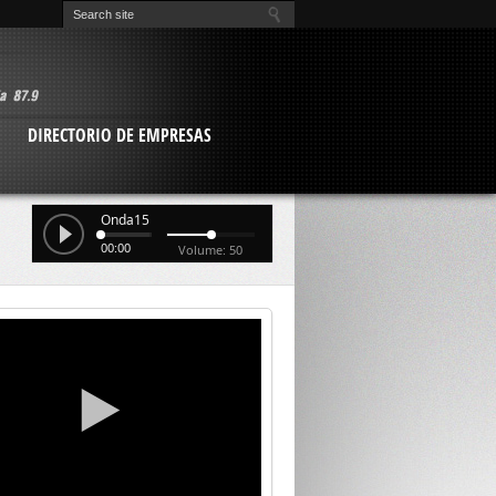
O
DIRECTORIO DE EMPRESAS
Onda15
00:00
Volume: 50