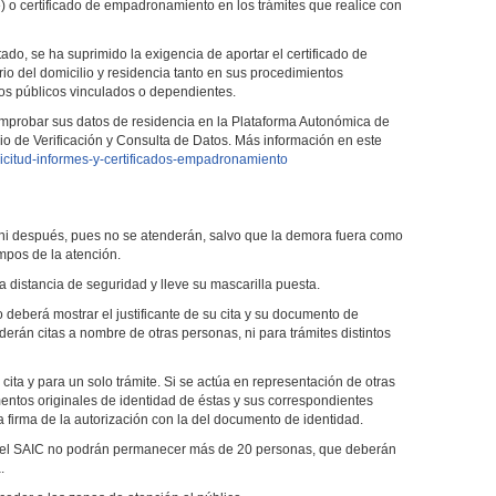
te) o certificado de empadronamiento en los trámites que realice con
do, se ha suprimido la exigencia de aportar el certificado de
 del domicilio y residencia tanto en sus procedimientos
os públicos vinculados o dependientes.
omprobar sus datos de residencia en la Plataforma Autonómica de
icio de Verificación y Consulta de Datos. Más información en este
olicitud-informes-y-certificados-empadronamiento
s ni después, pues no se atenderán, salvo que la demora fuera como
mpos de la atención.
la distancia de seguridad y lleve su mascarilla puesta.
io deberá mostrar el justificante de su cita y su documento de
erán citas a nombre de otras personas, ni para trámites distintos
ita y para un solo trámite. Si se actúa en representación de otras
entos originales de identidad de éstas y sus correspondientes
a firma de la autorización con la del documento de identidad.
a del SAIC no podrán permanecer más de 20 personas, que deberán
.