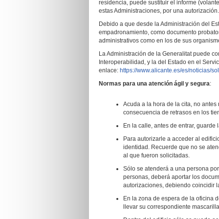
residencia, puede sustituir el informe (volan
estas Administraciones, por una autorización.
Debido a que desde la Administración del Esta
empadronamiento, como documento probatorio
administrativos como en los de sus organism
La Administración de la Generalitat puede c
Interoperabilidad, y la del Estado en el Serv
enlace:
https://www.alicante.es/es/noticias/s
Normas para una atención ágil y segura
:
Acuda a la hora de la cita, no ante
consecuencia de retrasos en los tie
En la calle, antes de entrar, guarde 
Para autorizarle a acceder al edific
identidad. Recuerde que no se atend
al que fueron solicitadas.
Sólo se atenderá a una persona por c
personas, deberá aportar los docum
autorizaciones, debiendo coincidir l
En la zona de espera de la oficin
llevar su correspondiente mascarilla