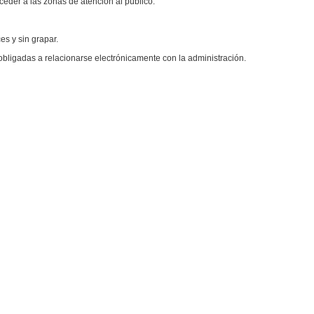
ceder a las zonas de atención al público.
s y sin grapar.
bligadas a relacionarse electrónicamente con la administración.