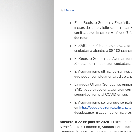
By
Marina
En el Registro General y Estadística
meses de junio y julio se han alcan
certificados e informes y más de 7.
decretos
El SAIC en 2019 dio respuesta a un t
ciudadanía atendió a 88.103 perso
El Registro General del Ayuntamiento
Séneca para la atención ciudadana
El Ayuntamiento ultima los trámites p
que poder completar una red de ant
La nueva Oficina ‘Séneca’ se enmarc
SAIC-, que ofrece una atención con 
seguridad frente al COVID en sus in
El Ayuntamiento solicita que se real
en
https://sedeelectronica.alicante.
desplazarse ni acudir de forma pres
Alicante, a 22 de julio de 2020.
El alcalde de 
Atención a la Ciudadanía, Antonio Peral, han