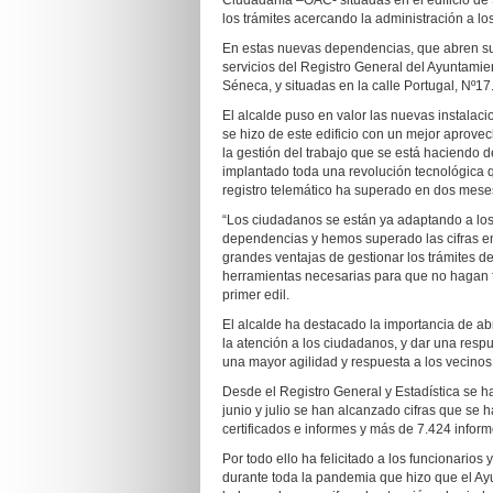
Ciudadanía –OAC- situadas en el edificio de S
los trámites acercando la administración a l
En estas nuevas dependencias, que abren sus
servicios del Registro General del Ayuntamient
Séneca, y situadas en la calle Portugal, Nº17
El alcalde puso en valor las nuevas instalac
se hizo de este edificio con un mejor aprove
la gestión del trabajo que se está haciendo
implantado toda una revolución tecnológica q
registro telemático ha superado en dos meses
“Los ciudadanos se están ya adaptando a los m
dependencias y hemos superado las cifras en j
grandes ventajas de gestionar los trámites d
herramientas necesarias para que no hagan fa
primer edil.
El alcalde ha destacado la importancia de ab
la atención a los ciudadanos, y dar una respu
una mayor agilidad y respuesta a los vecinos 
Desde el Registro General y Estadística se h
junio y julio se han alcanzado cifras que se 
certificados e informes y más de 7.424 inform
Por todo ello ha felicitado a los funcionarios
durante toda la pandemia que hizo que el Ay