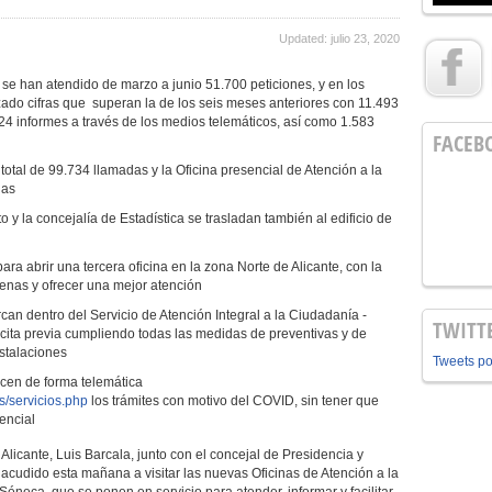
Updated: julio 23, 2020
 se han atendido de marzo a junio 51.700 peticiones, y en los
zado cifras que superan la de los seis meses anteriores con 11.493
424 informes a través de los medios telemáticos, así como 1.583
FACEB
otal de 99.734 llamadas y la Oficina presencial de Atención a la
nas
 y la concejalía de Estadística se trasladan también al edificio de
ara abrir una tercera oficina en la zona Norte de Alicante, con la
enas y ofrecer una mejor atención
an dentro del Servicio de Atención Integral a la Ciudadanía -
TWITT
cita previa cumpliendo todas las medidas de preventivas y de
stalaciones
Tweets p
icen de forma telemática
es/servicios.php
los trámites con motivo del COVID, sin tener que
encial
Alicante, Luis Barcala, junto con el concejal de Presidencia y
 acudido esta mañana a visitar las nuevas Oficinas de Atención a la