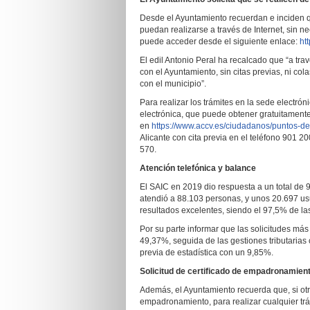
Desde el Ayuntamiento recuerdan e inciden qu
puedan realizarse a través de Internet, sin n
puede acceder desde el siguiente enlace:
ht
El edil Antonio Peral ha recalcado que “a tra
con el Ayuntamiento, sin citas previas, ni col
con el municipio”.
Para realizar los trámites en la sede electrón
electrónica, que puede obtener gratuitamente
en
https://www.accv.es/ciudadanos/puntos-de-
Alicante con cita previa en el teléfono 901 2
570.
Atención telefónica y balance
El SAIC en 2019 dio respuesta a un total de 
atendió a 88.103 personas, y unos 20.697 usu
resultados excelentes, siendo el 97,5% de la
Por su parte informar que las solicitudes má
49,37%, seguida de las gestiones tributarias 
previa de estadística con un 9,85%.
Solicitud de certificado de empadronamien
Además, el Ayuntamiento recuerda que, si otra
empadronamiento, para realizar cualquier trám