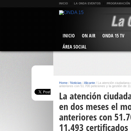
INICIO
LA ONDA EVENTOS
PROGRAMACIÓN
INICIO
ON AIR
ONDA 15 TV
ÁREA SOCIAL
Home
/
Noticias
/
Alicante
/
La atención ciudadana 
anteriores con 51.700 peticiones y la gestión de 11
La atención ciudad
en dos meses el mo
anteriores con 51.7
11.493 certificados