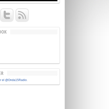
OOK
ER
or el @Onda15Radio.