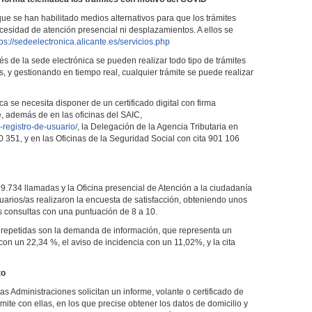
e se han habilitado medios alternativos para que los trámites
ecesidad de atención presencial ni desplazamientos. A ellos se
tps://sedeelectronica.alicante.es/servicios.php
vés de la sede electrónica se pueden realizar todo tipo de trámites
as, y gestionando en tiempo real, cualquier trámite se puede realizar
ica se necesita disponer de un certificado digital con firma
, además de en las oficinas del SAIC,
registro-de-usuario/
, la Delegación de la Agencia Tributaria en
00 351, y en las Oficinas de la Seguridad Social con cita 901 106
99.734 llamadas y la Oficina presencial de Atención a la ciudadanía
arios/as realizaron la encuesta de satisfacción, obteniendo unos
s consultas con una puntuación de 8 a 10.
s repetidas son la demanda de información, que representa un
con un 22,34 %, el aviso de incidencia con un 11,02%, y la cita
to
s Administraciones solicitan un informe, volante o certificado de
ite con ellas, en los que precise obtener los datos de domicilio y