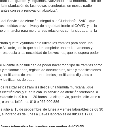
dadanía tan grande, y seguimos avanzando en la modernización de
n la implantación de las nuevas tecnologías, en meses nadie
 antes con esta renovación absoluta”.
del Servicio de Atención Integral a la Ciudadanía -SAIC-, que
las medidas preventivas y de seguridad frente al COVID, y es la
e en marcha para mejorar sus relaciones con la ciudadanía, la
ciado que “el Ayuntamiento ultima los trámites para abrir una
e Alicante, con la que poder completar una red de antenas y
ar respuesta a las necesidad de los vecinos, que se espera poder
de Alicante la posibilidad de poder hacer todo tipo de trámites como
as y reclamaciones, registro de documentos, altas y modificaciones
, certificados de empadronamientos, certificados digitales o
 justificantes de pago.
ad de realizar estos trámites desde una fórmula multicanal, que
electrónicos, y cuenta con un servicio de atención telefónica, a
s desde las 9 h a las 20 horas. La cita previa, puede solicitarse a
s
, o en los teléfonos 010 o 966 900 886.
 de julio al 15 de septiembre, de lunes a viernes laborables de 08:30
e, el horario es de lunes a jueves laborables de 08:30 a 17:00
e forma telemática los trámites con motivo del COVID