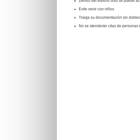
Dentro del edificio sólo se puede ac
Evite venir con niños.
Traiga su documentación sin doblece
No se atenderán citas de personas o