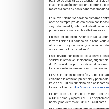
balance de unas cifras de atención a la ciu
la administración para ser una referencia co
recordará como se gestionaba y se trabajaba
La nueva Oficina ‘Séneca’ se enmarca dentro 
atiende siempre previa cita previa con todas 
segunda que el Ayuntamiento de Alicante pon
primera está situada en la calle Cervantes.
En este sentido el edil Antonio Peral ha anun
tercera Oficina Ciudadana en la zona Norte d
ofrecer una mejor atención y servicio para d
abrir antes de finalizar el año”.
Este servicio municipal ofrece a los vecinos 
solicitar información, incidencias, sugerenci
del Padrón Municipal, expedición de informes
tramitación de impuestos como domiciliación y
El SAIC facilita la información y la posibilid
combinan la atención presencial y por medios 
través del 010 que funciona en días laborable
través de Internet
https://citaprevia.alicante.e
El horario de la Oficina es en verano: del 22
a 13:30 horas, y a partir del 16 de septiembr
horas, y los viernes de 08:30 a 14:00 horas.
El Ayuntamiento solicita que se realicen d