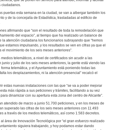
éneca, que se ponen en servicio para atender, informar y facilitar
os ciudadanos.
 puertas esta semana en la ciudad, se van a albergar también los
o y de la concejalía de Estadística, trasladadas al edificio de
.
iones afirmando que “son el resultado de toda la remodelación que
chamiento del espacio”, al tiempo que ha realizado un balance de
 de la atención ciudadana los funcionarios subrayando que “hemos
ue estamos impulsando, y los resultados se ven en cifras ya que el
 el movimiento de los seis meses anteriores”.
edios telemáticos, a nivel de certificados sin acudir a las
unio y julio de los seis meses anteriores, la gente está viendo las
e forma telemática, y el Ayuntamiento está poniendo todas las
lta los desplazamientos, ni la atención presencial” recalcó el
rir estas nuevas instalaciones con las que “se va a poder mejorar
esta más rápida a sus peticiones y trámites, facilitando a su vez
para dinamizar con su apertura esta zona del centro de Alicante”.
an atendido de marzo a junio 51.700 peticiones, y en los meses de
han superado las cifras de los seis meses anteriores con 11.493
es a través de los medios telemáticos, así como 1.583 decretos.
 y al área de Innovación Tecnológica por “el gran esfuerzo realizado
untamiento siguiera trabajando, y hoy podamos estar dando