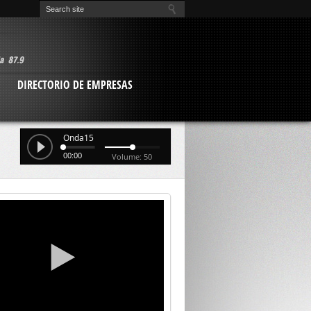
O
DIRECTORIO DE EMPRESAS
Onda15
00:00
Volume: 50