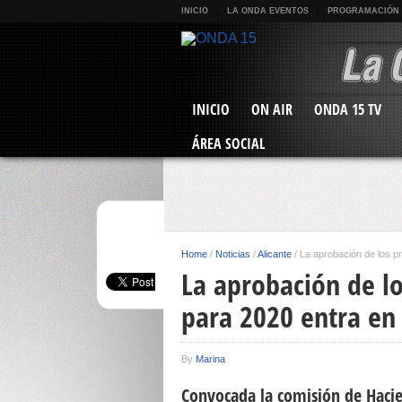
INICIO
LA ONDA EVENTOS
PROGRAMACIÓN
INICIO
ON AIR
ONDA 15 TV
ÁREA SOCIAL
Home
/
Noticias
/
Alicante
/
La aprobación de los pr
La aprobación de l
para 2020 entra en 
By
Marina
Convocada la comisión de Hacie