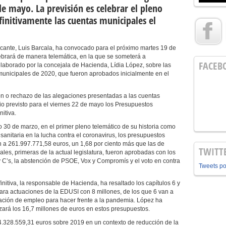
e mayo. La previsión es celebrar el pleno
initivamente las cuentas municipales el
licante, Luis Barcala, ha convocado para el próximo martes 19 de
brará de manera telemática, en la que se someterá a
FACEB
elaborado por la concejala de Hacienda, Lídia López, sobre las
unicipales de 2020, que fueron aprobados inicialmente en el
ón o rechazo de las alegaciones presentadas a las cuentas
rio previsto para el viernes 22 de mayo los Presupuestos
itiva.
 30 de marzo, en el primer pleno telemático de su historia como
sanitaria en la lucha contra el coronavirus, los presupuestos
 a 261.997.771,58 euros, un 1,68 por ciento más que las de
TWITT
les, primeras de la actual legislatura, fueron aprobadas con los
 C’s, la abstención de PSOE, Vox y Compromís y el voto en contra
Tweets p
nitiva, la responsable de Hacienda, ha resaltado los capítulos 6 y
para actuaciones de la EDUSI con 8 millones, de los que 6 van a
ación de empleo para hacer frente a la pandemia. López ha
zará los 16,7 millones de euros en estos presupuestos.
.328.559,31 euros sobre 2019 en un contexto de reducción de la