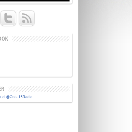
OOK
ER
or el @Onda15Radio.