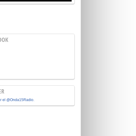
OOK
ER
or el @Onda15Radio.