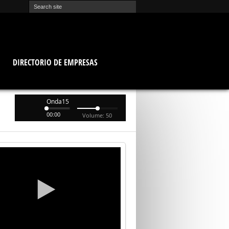
O
DIRECTORIO DE EMPRESAS
Onda15
00:00
Volume: 50