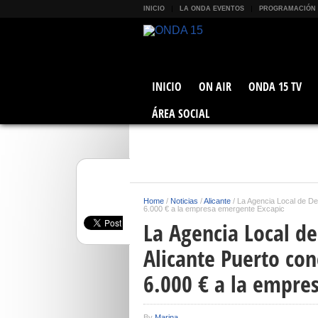
INICIO
LA ONDA EVENTOS
PROGRAMACIÓN
INICIO
ON AIR
ONDA 15 TV
ÁREA SOCIAL
Home
/
Noticias
/
Alicante
/
La Agencia Local de Des
6.000 € a la empresa emergente Excapic
La Agencia Local de
Alicante Puerto co
6.000 € a la empre
By
Marina