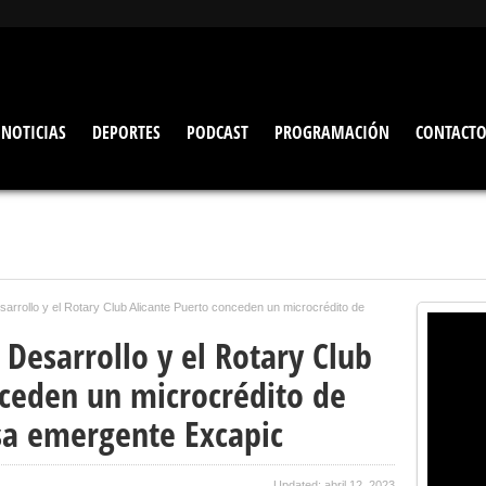
NOTICIAS
DEPORTES
PODCAST
PROGRAMACIÓN
CONTACT
arrollo y el Rotary Club Alicante Puerto conceden un microcrédito de
 Desarrollo y el Rotary Club
nceden un microcrédito de
sa emergente Excapic
Updated: abril 12, 2023