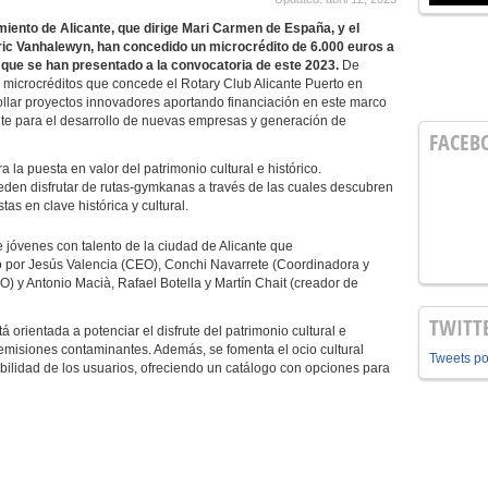
iento de Alicante, que dirige Mari Carmen de España, y el
ric Vanhalewyn, han concedido un microcrédito de 6.000 euros a
 que se han presentado a la convocatoria de este 2023.
De
 microcréditos que concede el Rotary Club Alicante Puerto en
ollar proyectos innovadores aportando financiación en este marco
nte para el desarrollo de nuevas empresas y generación de
FACEB
a la puesta en valor del patrimonio cultural e histórico.
eden disfrutar de rutas-gymkanas a través de las cuales descubren
as en clave histórica y cultural.
 jóvenes con talento de la ciudad de Alicante que
o por Jesús Valencia (CEO), Conchi Navarrete (Coordinadora y
 y Antonio Macià, Rafael Botella y Martín Chait (creador de
TWITT
 orientada a potenciar el disfrute del patrimonio cultural e
 emisiones contaminantes. Además, se fomenta el ocio cultural
Tweets p
bilidad de los usuarios, ofreciendo un catálogo con opciones para