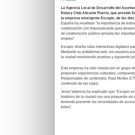
La Agencia Local de Desarrollo del Ayuntam
Rotary Club Alicante Puerto, que preside E
la empresa emergente Excapic, de las diez
España ha resaltado “la importancia de estos
colaboración con Impulsalicante para desarr
de colaboración público-privada tan importa
empleo”.
Excapic diseña rutas interactivas digitales par
Mediante su plataforma web, los usuarios pu
la ciudad resolviendo pruebas y siguiendo pist
Esta empresa ha sido creada por un grupo de
proponen experiencias culturales, compuest
Responsable de contenido), Raúl Mortes (CTO)
contenido de las rutas).
Jesús Valencia ha explicado que “Excapic está
histórico de la ciudad con una propuesta sin
teniendo presente las necesidades de accesi
todos”.