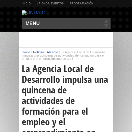
INICIO
LA ONDA EVENTOS
PROGRAMACIÓN
MENU
Home
/
Noticias
/
Alicante
/
La Agencia Local de Desarrollo
impulsa una quincena de actividades de formación para el
empleo y el emprendimiento en abril
La Agencia Local de
Desarrollo impulsa una
quincena de
actividades de
formación para el
empleo y el