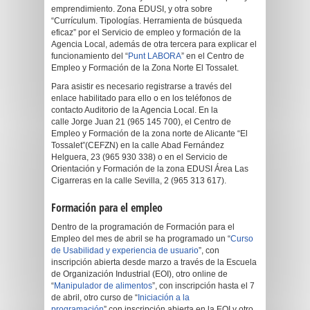
emprendimiento. Zona EDUSI, y otra sobre
“Currículum. Tipologías. Herramienta de búsqueda
eficaz” por el Servicio de empleo y formación de la
Agencia Local, además de otra tercera para explicar el
funcionamiento del “
Punt LABORA
” en el
Centro de
Empleo y Formación de la Zona Norte El Tossalet.
Para asistir es necesario registrarse a través del
enlace habilitado para ello o en los teléfonos de
contacto Auditorio de la Agencia Local. En la
calle Jorge Juan 21 (965 145 700), el Centro de
Empleo y Formación de la zona norte de Alicante “El
Tossalet”(CEFZN) en la calle Abad Fernández
Helguera, 23 (965 930 338) o en el Servicio de
Orientación y Formación de la zona EDUSI Área Las
Cigarreras en la calle Sevilla, 2 (965 313 617).
Formación para el empleo
Dentro de la programación de Formación para el
Empleo del mes de abril se ha programado un “
Curso
de Usabilidad y experiencia de usuario
”, con
inscripción abierta desde marzo a través de la Escuela
de Organización Industrial (EOI), otro online de
“
Manipulador de alimentos
”, con inscripción hasta el 7
de abril, otro curso de “
Iniciación a la
programación
” con inscripción abierta en la EOI y otro