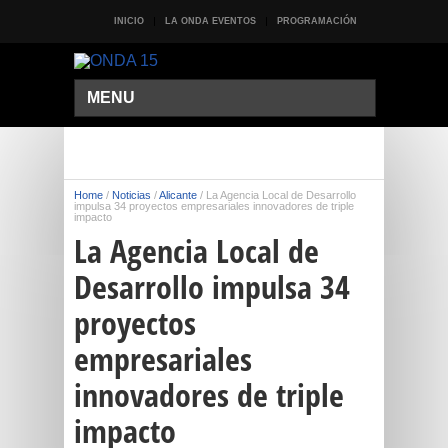
INICIO
LA ONDA EVENTOS
PROGRAMACIÓN
MENU
Home
/
Noticias
/
Alicante
/
La Agencia Local de Desarrollo
impulsa 34 proyectos empresariales innovadores de triple
impacto
La Agencia Local de
Desarrollo impulsa 34
proyectos
empresariales
innovadores de triple
impacto