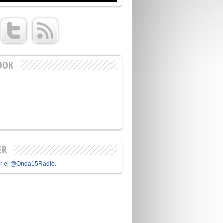
OOK
ER
or el @Onda15Radio.