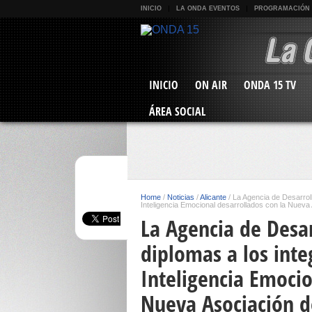
INICIO
LA ONDA EVENTOS
PROGRAMACIÓN
INICIO
ON AIR
ONDA 15 TV
ÁREA SOCIAL
Home
/
Noticias
/
Alicante
/
La Agencia de Desarroll
Inteligencia Emocional desarrollados con la Nueva 
La Agencia de Desar
diplomas a los inte
Inteligencia Emocio
Nueva Asociación d