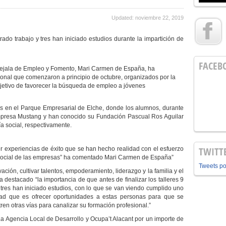
Updated: noviembre 22, 2019
rado trabajo y tres han iniciado estudios durante la impartición de
FACEB
ejala de Empleo y Fomento, Mari Carmen de España, ha
ional que comenzaron a principio de octubre, organizados por la
bjetivo de favorecer la búsqueda de empleo a jóvenes
 en el Parque Empresarial de Elche, donde los alumnos, durante
 empresa Mustang y han conocido su Fundación Pascual Ros Aguilar
 social, respectivamente.
TWITT
 experiencias de éxito que se han hecho realidad con el esfuerzo
o social de las empresas” ha comentado Mari Carmen de España”
Tweets p
ación, cultivar talentos, empoderamiento, liderazgo y la familia y el
 ha destacado “la importancia de que antes de finalizar los talleres 9
tres han iniciado estudios, con lo que se van viendo cumplido uno
vidad que es ofrecer oportunidades a estas personas para que se
en otras vías para canalizar su formación profesional.”
a Agencia Local de Desarrollo y Ocupa’t Alacant por un importe de