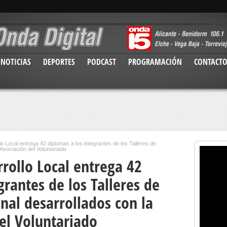
NOTICIAS
DEPORTES
PODCAST
PROGRAMACIÓN
CONTACT
o Local entrega 42 diplomas a los integrantes de los Talleres de
Asociación del Voluntariado
rollo Local entrega 42
grantes de los Talleres de
nal desarrollados con la
el Voluntariado