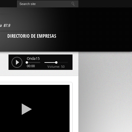
O
DIRECTORIO DE EMPRESAS
Onda15
00:00
Volume: 50