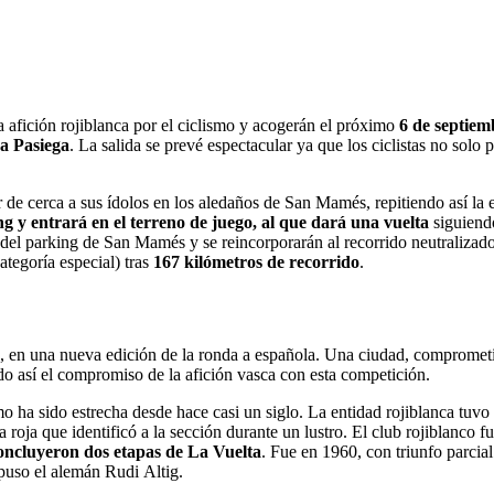
 afición rojiblanca por el ciclismo y acogerán el próximo
6 de septiem
a Pasiega
. La salida se prevé espectacular ya que los ciclistas no solo 
 de cerca a sus ídolos en los aledaños de San Mamés, repitiendo así la 
ing y entrará en el terreno de juego, al que dará una vuelta
siguiend
a del parking de San Mamés y se reincorporarán al recorrido neutralizado
tegoría especial) tras
167 kilómetros de recorrido
.
, en una nueva edición de la ronda a española. Una ciudad, comprometid
ndo así el compromiso de la afición vasca con esta competición.
ha sido estrecha desde hace casi un siglo. La entidad rojiblanca tuvo e
 roja que identificó a la sección durante un lustro. El club rojiblanco 
concluyeron dos etapas de La Vuelta
. Fue en 1960, con triunfo parcia
puso el alemán Rudi Altig.