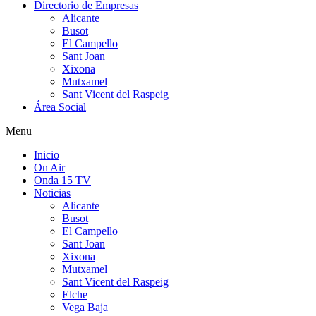
Directorio de Empresas
Alicante
Busot
El Campello
Sant Joan
Xixona
Mutxamel
Sant Vicent del Raspeig
Área Social
Menu
Inicio
On Air
Onda 15 TV
Noticias
Alicante
Busot
El Campello
Sant Joan
Xixona
Mutxamel
Sant Vicent del Raspeig
Elche
Vega Baja