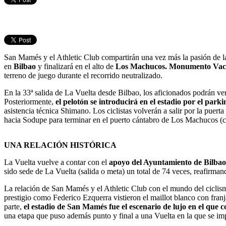
San Mamés y el Athletic Club compartirán una vez más la pasión de la
en
Bilbao
y finalizará en el alto de
Los Machucos. Monumento Vac
terreno de juego durante el recorrido neutralizado.
En la 33ª salida de La Vuelta desde Bilbao, los aficionados podrán ver
Posteriormente,
el pelotón se introducirá en el estadio por el park
asistencia técnica Shimano. Los ciclistas volverán a salir por la puert
hacia Sodupe para terminar en el puerto cántabro de Los Machucos (ca
UNA RELACIÓN HISTÓRICA
La Vuelta vuelve a contar con el
apoyo del Ayuntamiento de Bilbao
sido sede de La Vuelta (salida o meta) un total de 74 veces, reafirma
La relación de San Mamés y el Athletic Club con el mundo del ciclismo 
prestigio como Federico Ezquerra vistieron el maillot blanco con franja
parte,
el estadio de San Mamés fue el escenario de lujo en el que 
una etapa que puso además punto y final a una Vuelta en la que se im