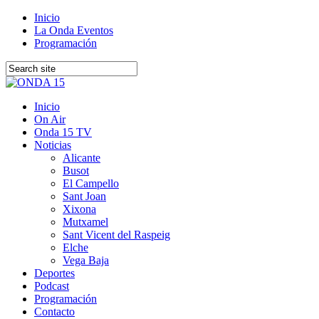
Inicio
La Onda Eventos
Programación
Inicio
On Air
Onda 15 TV
Noticias
Alicante
Busot
El Campello
Sant Joan
Xixona
Mutxamel
Sant Vicent del Raspeig
Elche
Vega Baja
Deportes
Podcast
Programación
Contacto