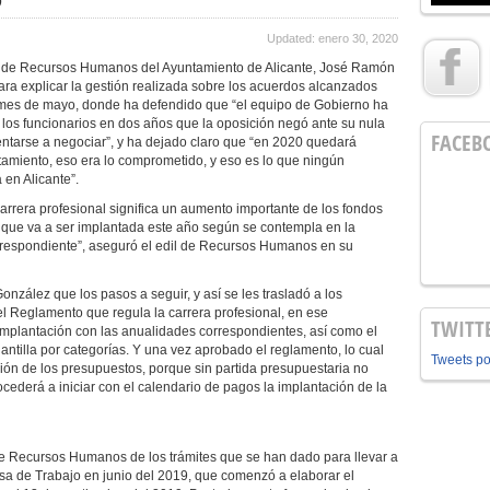
Updated: enero 30, 2020
l de Recursos Humanos del Ayuntamiento de Alicante, José Ramón
ra explicar la gestión realizada sobre los acuerdos alcanzados
o mes de mayo, donde ha defendido que “el equipo de Gobierno ha
los funcionarios en dos años que la oposición negó ante su nula
FACEB
sentarse a negociar”, y ha dejado claro que “en 2020 quedará
tamiento, eso era lo comprometido, y eso es lo que ningún
en Alicante”.
arrera profesional significa un aumento importante de los fondos
, que va a ser implantada este año según se contempla en la
rrespondiente”, aseguró el edil de Recursos Humanos en su
nzález que los pasos a seguir, y así se les trasladó a los
el Reglamento que regula la carrera profesional, en ese
TWITT
implantación con las anualidades correspondientes, así como el
antilla por categorías. Y una vez aprobado el reglamento, lo cual
Tweets p
ión de los presupuestos, porque sin partida presupuestaria no
cederá a iniciar con el calendario de pagos la implantación de la
e Recursos Humanos de los trámites que se han dado para llevar a
sa de Trabajo en junio del 2019, que comenzó a elaborar el