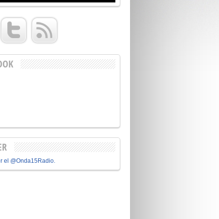
OOK
ER
or el @Onda15Radio.