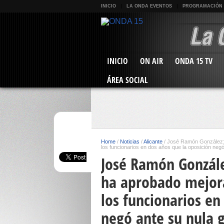
INICIO
LA ONDA EVENTOS
PROGRAMACIÓN
INICIO
ON AIR
ONDA 15 TV
ÁREA SOCIAL
Home
/
Noticias
/
Alicante
/
José Ramón González: 
los funcionarios en dos años que la oposición negó
José Ramón Gonzále
ha aprobado mejora
los funcionarios en
negó ante su nula 