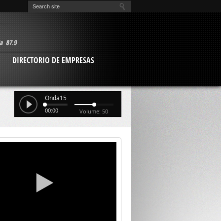
O
DIRECTORIO DE EMPRESAS
Onda15
00:00
Volume: 50