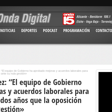
NOTICIAS
DEPORTES
PODCAST
PROGRAMACIÓN
CONTACT
“El equipo de Gobierno ha aprobado mejoras y acuerdos laborales para
 ante su nula gestión»
z: “El equipo de Gobierno
s y acuerdos laborales para
 dos años que la oposición
gestión»