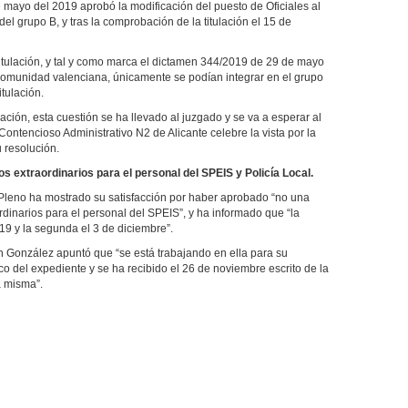
 mayo del 2019 aprobó la modificación del puesto de Oficiales al
l grupo B, y tras la comprobación de la titulación el 15 de
 titulación, y tal y como marca el dictamen 344/2019 de 29 de mayo
 Comunidad valenciana, únicamente se podían integrar en el grupo
itulación.
lación, esta cuestión se ha llevado al juzgado y se va a esperar al
ontencioso Administrativo N2 de Alicante celebre la vista por la
 resolución.
s extraordinarios para el personal del SPEIS y Policía Local.
leno ha mostrado su satisfacción por haber aprobado “no una
rdinarios para el personal del SPEIS”, y ha informado que “la
9 y la segunda el 3 de diciembre”.
n González apuntó que “se está trabajando en ella para su
co del expediente y se ha recibido el 26 de noviembre escrito de la
a misma”.