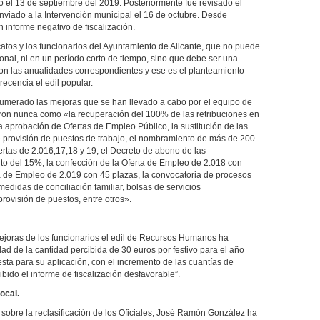
 el 13 de septiembre del 2019. Posteriormente fue revisado el
enviado a la Intervención municipal el 16 de octubre. Desde
n informe negativo de fiscalización.
atos y los funcionarios del Ayuntamiento de Alicante, que no puede
onal, ni en un período corto de tiempo, sino que debe ser una
con las anualidades correspondientes y ese es el planteamiento
cencia el edil popular.
merado las mejoras que se han llevado a cabo por el equipo de
ron nunca como «la recuperación del 100% de las retribuciones en
, la aprobación de Ofertas de Empleo Público, la sustitución de las
 provisión de puestos de trabajo, el nombramiento de más de 200
fertas de 2.016,17,18 y 19, el Decreto de abono de las
to del 15%, la confección de la Oferta de Empleo de 2.018 con
a de Empleo de 2.019 con 45 plazas, la convocatoria de procesos
medidas de conciliación familiar, bolsas de servicios
rovisión de puestos, entre otros».
joras de los funcionarios el edil de Recursos Humanos ha
dad de la cantidad percibida de 30 euros por festivo para el año
sta para su aplicación, con el incremento de las cuantías de
ibido el informe de fiscalización desfavorable”.
ocal.
 sobre la reclasificación de los Oficiales, José Ramón González ha