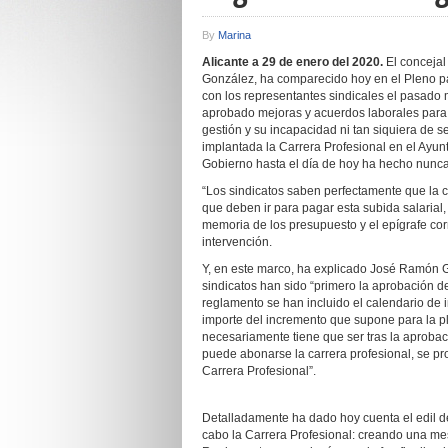
By
Marina
Alicante a 29 de enero del 2020.
El conceja
González, ha comparecido hoy en el Pleno pa
con los representantes sindicales el pasad
aprobado mejoras y acuerdos laborales para 
gestión y su incapacidad ni tan siquiera de 
implantada la Carrera Profesional en el Ayun
Gobierno hasta el día de hoy ha hecho nunca 
“Los sindicatos saben perfectamente que la c
que deben ir para pagar esta subida salarial
memoria de los presupuesto y el epígrafe co
intervención.
Y, en este marco, ha explicado José Ramón Go
sindicatos han sido “primero la aprobación d
reglamento se han incluido el calendario de 
importe del incremento que supone para la pl
necesariamente tiene que ser tras la aprobac
puede abonarse la carrera profesional, se pro
Carrera Profesional”.
Detalladamente ha dado hoy cuenta el edil d
cabo la Carrera Profesional: creando una me