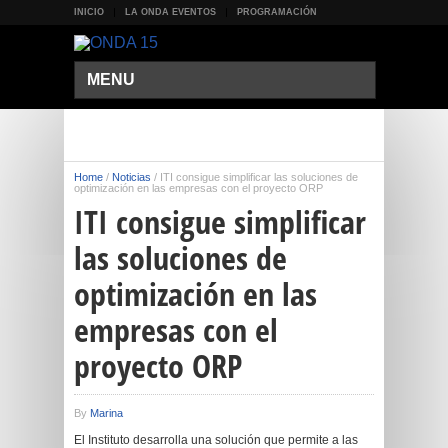
INICIO
LA ONDA EVENTOS
PROGRAMACIÓN
MENU
Home
/
Noticias
/
ITI consigue simplificar las soluciones de
optimización en las empresas con el proyecto ORP
ITI consigue simplificar
las soluciones de
optimización en las
empresas con el
proyecto ORP
By
Marina
El Instituto desarrolla una solución que permite a las