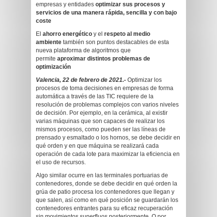
empresas y entidades
optimizar sus procesos y
servicios de una manera rápida, sencilla y con bajo
coste
El
ahorro energético
y el
respeto al medio
ambiente
también son puntos destacables de esta
nueva plataforma de algoritmos que
permite
aproximar distintos problemas de
optimización
Valencia, 22 de febrero de 2021.-
Optimizar los
procesos de toma decisiones en empresas de forma
automática a través de las TIC requiere de la
resolución de problemas complejos con varios niveles
de decisión. Por ejemplo, en la cerámica, al existir
varias máquinas que son capaces de realizar los
mismos procesos, como pueden ser las líneas de
prensado y esmaltado o los hornos, se debe decidir en
qué orden y en que máquina se realizará cada
operación de cada lote para maximizar la eficiencia en
el uso de recursos.
Algo similar ocurre en las terminales portuarias de
contenedores, donde se debe decidir en qué orden la
grúa de patio procesa los contenedores que llegan y
que salen, así como en qué posición se guardarán los
contenedores entrantes para su eficaz recuperación
sin movimientos superfluos posteriormente. O por