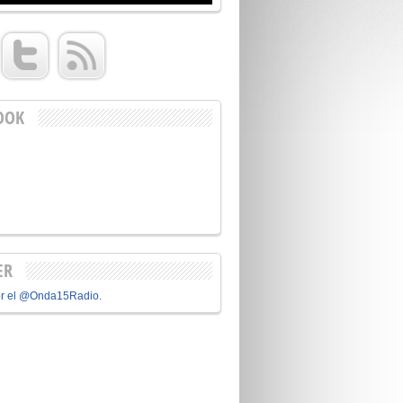
OOK
ER
or el @Onda15Radio.