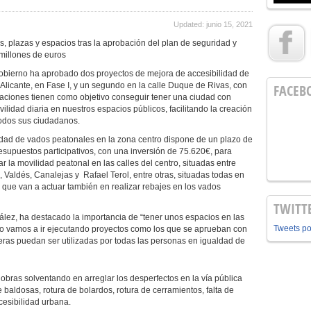
Updated: junio 15, 2021
s, plazas y espacios tras la aprobación del plan de seguridad y
 millones de euros
obierno ha aprobado dos proyectos de mejora de accesibilidad de
licante, en Fase I, y un segundo en la calle Duque de Rivas, con
FACEB
uaciones tienen como objetivo conseguir tener una ciudad con
lidad diaria en nuestros espacios públicos, facilitando la creación
 todos sus ciudadanos.
lidad de vados peatonales en la zona centro dispone de un plazo de
supuestos participativos, con una inversión de 75.620€, para
ar la movilidad peatonal en las calles del centro, situadas entre
aldés, Canalejas y Rafael Terol, entre otras, situadas todas en
s que van a actuar también en realizar rebajes en los vados
TWITT
ález, ha destacado la importancia de “tener unos espacios en las
Tweets p
llo vamos a ir ejecutando proyectos como los que se aprueban con
ceras puedan ser utilizadas por todas las personas en igualdad de
s obras solventando en arreglar los desperfectos en la vía pública
e baldosas, rotura de bolardos, rotura de cerramientos, falta de
cesibilidad urbana.