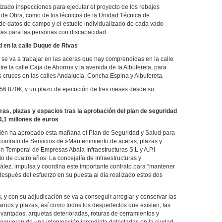
izado inspecciones para ejecutar el proyecto de los rebajes
es de Obra, como de los técnicos de la Unidad Técnica de
 de datos de campo y el estudio individualizado de cada vado
icas para las personas con discapacidad.
 en la calle Duque de Rivas
e va a trabajar en las aceras que hay comprendidas en la calle
e la calle Caja de Ahorros y la avenida de la Albufereta, para
s cruces en las calles Andalucía, Concha Espina y Albufereta.
56.870€, y un plazo de ejecución de tres meses desde su
ras, plazas y espacios tras la aprobación del plan de seguridad
4,1 millones de euros
ién ha aprobado esta mañana el Plan de Seguridad y Salud para
 contrato de Servicios de »Mantenimiento de aceras, plazas y
ón Temporal de Empresas Abala Infraestructuras S.L y A.P.I
o de cuatro años. La concejalía de Infraestructuras y
ez, impulsa y coordina este importante contrato para “mantener
espués del esfuerzo en su puesta al día realizado estos dos
, y con su adjudicación se va a conseguir arreglar y conservar las
rrios y plazas, así como todos los desperfectos que existen, las
evantados, arquetas deterioradas, roturas de cerramientos y