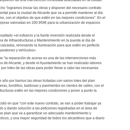
 requieren de una intervención inmediata detectadas en la ciudad.
o “logramos iniciar las obras y disponer del necesario contrato
ntal para la ciudad de Alicante que va a permitir mantener al día
ano, con el objetivo de que estén en las mejores condiciones”. En el
ejoras valoradas en 200.959€ para la urbanización de espacios
esaltado «el esfuerzo y la fuerte inversión realizada desde el
a de Infraestructuras y Mantenimiento en la puesta al día de
 calzadas, renovando la iluminación para que estén en perfecto
 peatones y vehículos».
que “la reparación de aceras es una de las intervenciones más
tos de Alicante, y desde el Ayuntamiento se han realizado labores
 por lotes de las obras para poder llevar a cabo las necesarias
 año por barrios las obras licitadas con varios lotes del plan
ras, bordillos, baldosas y pavimentos en cientos de calles, con el
structuras estén en las mejores condiciones y poner a punto la
ncidió en que “con este nuevo contrato, se van a poder trabajar ya
do y dando solución a las peticiones registradas en el área de
ioso plan que va a garantizar un adecuado mantenimiento y
licos, y una mayor seguridad de todos los alicantinos que a diario