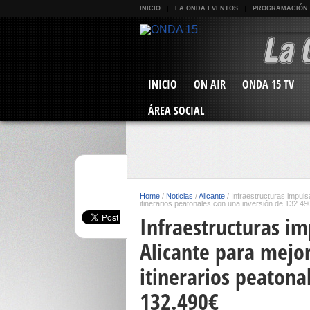
INICIO
LA ONDA EVENTOS
PROGRAMACIÓN
INICIO
ON AIR
ONDA 15 TV
ÁREA SOCIAL
Home
/
Noticias
/
Alicante
/
Infraestructuras impuls
itinerarios peatonales con una inversión de 132.49
Infraestructuras i
Alicante para mejor
itinerarios peatona
132.490€