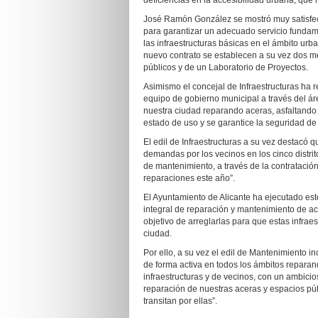
deficiencias en la accesibilidad urbana, que
José Ramón González se mostró muy satisfech
para garantizar un adecuado servicio fundame
las infraestructuras básicas en el ámbito urb
nuevo contrato se establecen a su vez dos m
públicos y de un Laboratorio de Proyectos.
Asimismo el concejal de Infraestructuras ha r
equipo de gobierno municipal a través del áre
nuestra ciudad reparando aceras, asfaltando
estado de uso y se garantice la seguridad de
El edil de Infraestructuras a su vez destacó 
demandas por los vecinos en los cinco distri
de mantenimiento, a través de la contratación
reparaciones este año”.
El Ayuntamiento de Alicante ha ejecutado este
integral de reparación y mantenimiento de ace
objetivo de arreglarlas para que estas infrae
ciudad.
Por ello, a su vez el edil de Mantenimiento i
de forma activa en todos los ámbitos reparan
infraestructuras y de vecinos, con un ambic
reparación de nuestras aceras y espacios púb
transitan por ellas”.