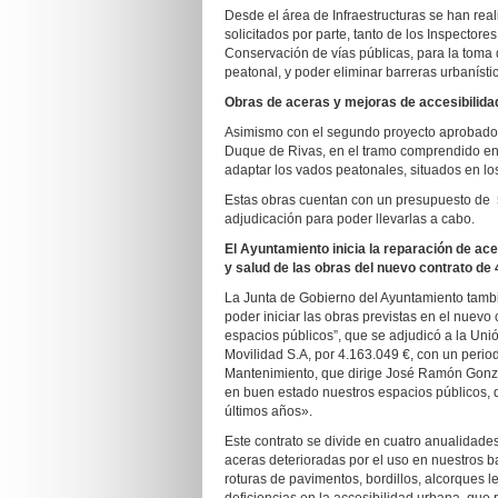
Desde el área de Infraestructuras se han real
solicitados por parte, tanto de los Inspector
Conservación de vías públicas, para la toma
peatonal, y poder eliminar barreras urbaníst
Obras de aceras y mejoras de accesibilidad
Asimismo con el segundo proyecto aprobado s
Duque de Rivas, en el tramo comprendido entr
adaptar los vados peatonales, situados en lo
Estas obras cuentan con un presupuesto de 
adjudicación para poder llevarlas a cabo.
El Ayuntamiento inicia la reparación de ace
y salud de las obras del nuevo contrato de 
La Junta de Gobierno del Ayuntamiento tamb
poder iniciar las obras previstas en el nuevo
espacios públicos”, que se adjudicó a la Uni
Movilidad S.A, por 4.163.049 €, con un period
Mantenimiento, que dirige José Ramón Gonzál
en buen estado nuestros espacios públicos, d
últimos años».
Este contrato se divide en cuatro anualidades
aceras deterioradas por el uso en nuestros ba
roturas de pavimentos, bordillos, alcorques l