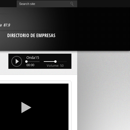
O
DIRECTORIO DE EMPRESAS
Onda15
00:00
Volume: 50