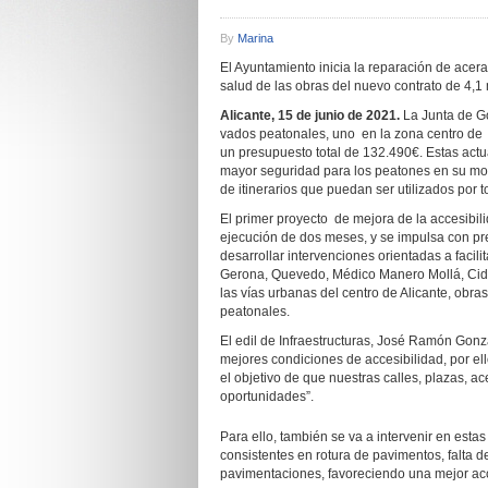
By
Marina
El Ayuntamiento inicia la reparación de acera
salud de las obras del nuevo contrato de 4,1
Alicante, 15 de junio de 2021.
La Junta de G
vados peatonales, uno en la zona centro de A
un presupuesto total de 132.490€. Estas act
mayor seguridad para los peatones en su movi
de itinerarios que puedan ser utilizados por
El primer proyecto de mejora de la accesibi
ejecución de dos meses, y se impulsa con pre
desarrollar intervenciones orientadas a facilit
Gerona, Quevedo, Médico Manero Mollá, Cid, V
las vías urbanas del centro de Alicante, obra
peatonales.
El edil de Infraestructuras, José Ramón Gonz
mejores condiciones de accesibilidad, por e
el objetivo de que nuestras calles, plazas, a
oportunidades”.
Para ello, también se va a intervenir en esta
consistentes en rotura de pavimentos, falta d
pavimentaciones, favoreciendo una mejor ac