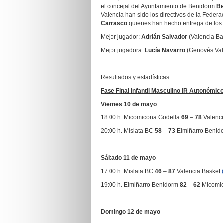
el concejal del Ayuntamiento de Benidorm
Be
Valencia han sido los directivos de la Fede
Carrasco
quienes han hecho entrega de los t
Mejor jugador:
Adrián Salvador
(Valencia Ba
Mejor jugadora:
Lucía Navarro
(Genovés Val
Resultados y estadísticas:
Fase Final Infantil Masculino IR Autonómic
Viernes 10 de mayo
18:00 h. Micomicona Godella
69
–
78
Valenc
20:00 h. Mislata BC
58
–
73
Elmiñarro Benid
Sábado 11 de mayo
17:00 h. Mislata BC
46
–
87
Valencia Basket
19:00 h. Elmiñarro Benidorm
82
–
62
Micomic
Domingo 12 de mayo