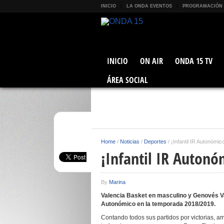
INICIO
LA ONDA EVENTOS
PROGRAMACIÓN
INICIO
ON AIR
ONDA 15 TV
ÁREA SOCIAL
Home
/
Noticias
/
Deportes
/
¡Infantil IR Autonómi
¡Infantil IR Auton
By
Marina
Valencia Basket en masculino y Genovés V
Autonómico en la temporada 2018/2019.
Contando todos sus partidos por victorias, 