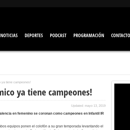
NOTICIAS
DEPORTES
PODCAST
PROGRAMACIÓN
CONTACT
co ya tiene campeones!
ómico ya tiene campeones!
Updated: mayo 13, 2019
alencia en femenino se coronan como campeones en Infantil IR
ambos equipos ponen el colofón a su gran temporada levantando el