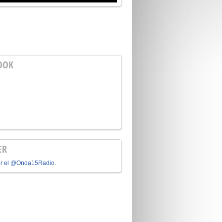
OOK
ER
or el @Onda15Radio.