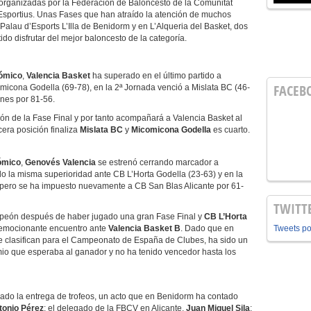
organizadas por la Federación de Baloncesto de la Comunitat
Esportius. Unas Fases que han atraído la atención de muchos
Palau d’Esports L’Illa de Benidorm y en L’Alqueria del Basket, dos
do disfrutar del mejor baloncesto de la categoría.
nómico
,
Valencia Basket
ha superado en el último partido a
FACEB
cona Godella (69-78), en la 2ª Jornada venció a Mislata BC (46-
ones por 81-56.
de la Fase Final y por tanto acompañará a Valencia Basket al
era posición finaliza
Mislata BC
y
Micomicona Godella
es cuarto.
nómico
,
Genovés Valencia
se estrenó cerrando marcador a
o la misma superioridad ante CB L’Horta Godella (23-63) y en la
l pero se ha impuesto nuevamente a CB San Blas Alicante por 61-
TWITT
eón después de haber jugado una gran Fase Final y
CB L’Horta
n emocionante encuentro ante
Valencia Basket B
. Dado que en
Tweets p
ue clasifican para el Campeonato de España de Clubes, ha sido un
mio que esperaba al ganador y no ha tenido vencedor hasta los
izado la entrega de trofeos, un acto que en Benidorm ha contado
tonio Pérez
; el delegado de la FBCV en Alicante,
Juan Miguel Sila
;