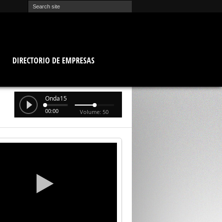
O
DIRECTORIO DE EMPRESAS
Onda15
00:00
Volume: 50