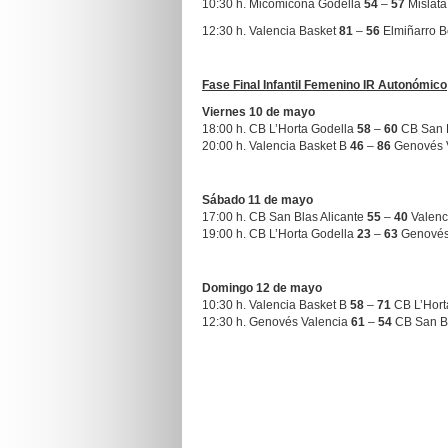
10:30 h. Micomicona Godella
54
–
57
Mislat
12:30 h. Valencia Basket
81
–
56
Elmiñarro 
Fase Final Infantil Femenino IR Autonómico
Viernes 10 de mayo
18:00 h. CB L’Horta Godella
58
–
60
CB San B
20:00 h. Valencia Basket B
46
–
86
Genovés 
Sábado 11 de mayo
17:00 h. CB San Blas Alicante
55
–
40
Valenc
19:00 h. CB L’Horta Godella
23
–
63
Genovés
Domingo 12 de mayo
10:30 h. Valencia Basket B
58
–
71
CB L’Hort
12:30 h. Genovés Valencia
61
–
54
CB San Bl