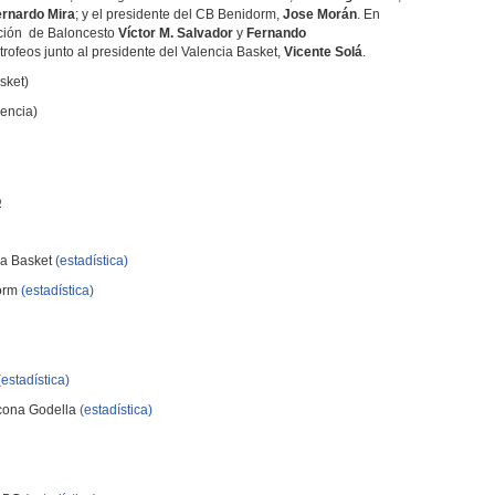
rnardo Mira
; y el presidente del CB Benidorm,
Jose Morán
. En
ración de Baloncesto
Víctor M. Salvador
y
Fernando
rofeos junto al presidente del Valencia Basket,
Vicente Solá
.
sket)
encia)
o
ia Basket
(estadística)
orm
(estadística)
(estadística)
ona Godella
(estadística)