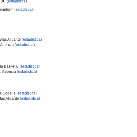
a BC
(estadística)
Benidorm
(estadística)
las Alicante
(estadística)
Valencia
(estadística)
ia Basket B
(estadística)
 Valencia
(estadística)
a Godella
(estadística)
as Alicante
(estadística)