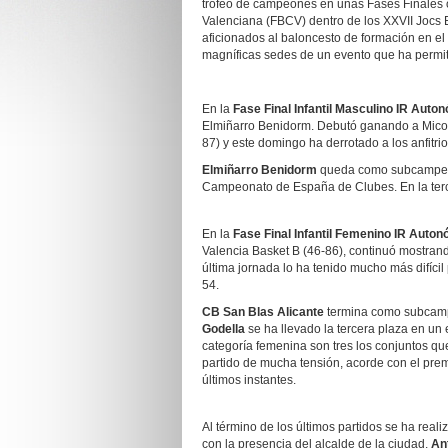
trofeo de campeones en unas Fases Finales 
Valenciana (FBCV) dentro de los XXVII Jocs 
aficionados al baloncesto de formación en el 
magníficas sedes de un evento que ha permiti
En la
Fase Final Infantil Masculino IR Auto
Elmiñarro Benidorm. Debutó ganando a Micomi
87) y este domingo ha derrotado a los anfitri
Elmiñarro Benidorm
queda como subcampeón 
Campeonato de España de Clubes. En la terc
En la
Fase Final Infantil Femenino IR Auto
Valencia Basket B (46-86), continuó mostrand
última jornada lo ha tenido mucho más difíci
54.
CB San Blas Alicante
termina como subcamp
Godella
se ha llevado la tercera plaza en u
categoría femenina son tres los conjuntos q
partido de mucha tensión, acorde con el pre
últimos instantes.
Al término de los últimos partidos se ha real
con la presencia del alcalde de la ciudad,
An