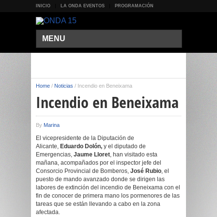
INICIO
LA ONDA EVENTOS
PROGRAMACIÓN
MENU
Home
/
Noticias
/
Incendio en Beneixama
Incendio en Beneixama
By
Marina
El vicepresidente de la Diputación de
Alicante,
Eduardo Dolón,
y el diputado de
Emergencias,
Jaume Lloret
, han visitado esta
mañana, acompañados por el inspector jefe del
Consorcio Provincial de Bomberos,
José Rubio
, el
puesto de mando avanzado donde se dirigen las
labores de extinción del incendio de Beneixama con el
fin de conocer de primera mano los pormenores de las
tareas que se están llevando a cabo en la zona
afectada.