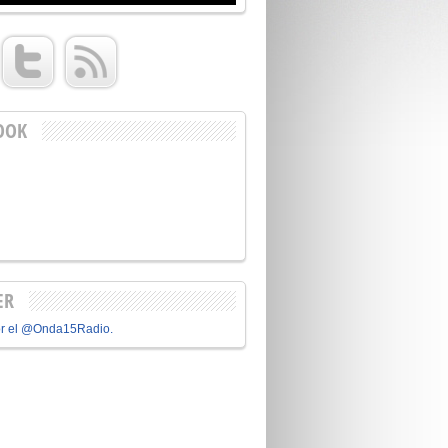
OOK
ER
or el @Onda15Radio.