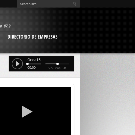
O
DIRECTORIO DE EMPRESAS
Onda15
00:00
Volume: 50