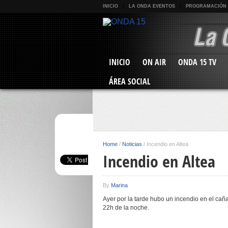
INICIO
LA ONDA EVENTOS
PROGRAMACIÓN
INICIO
ON AIR
ONDA 15 TV
ÁREA SOCIAL
Home
/
Noticias
/
Incendio en Altea
Incendio en Altea
By
Marina
Ayer por la tarde hubo un incendio en el cañ
22h de la noche.