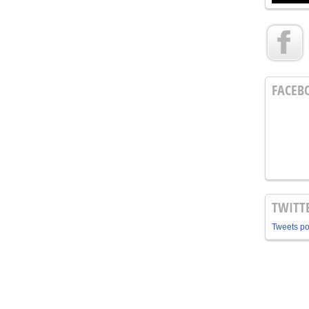
FACEB
TWITT
Tweets p