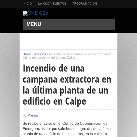
INICIO
LA ONDA EVENTOS
PROGRAMACIÓN
MENU
Home
/
Noticias
/
Incendio de una campana extractora en la
última planta de un edificio en Calpe
Incendio de una
campana extractora en
la última planta de un
edificio en Calpe
By
Marina
Se recibe el aviso en el Centro de Coordinación de
Emergencias de que sale humo negro desde la última
planta de un edificio de once alturas, en la calle La