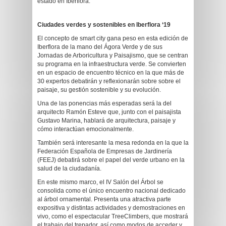
estado en Iberflora.
Ciudades verdes y sostenibles en Iberflora ‘19
El concepto de smart city gana peso en esta edición de
Iberflora de la mano del Ágora Verde y de sus
Jornadas de Arboricultura y Paisajismo, que se centran
su programa en la infraestructura verde. Se convierten
en un espacio de encuentro técnico en la que más de
30 expertos debatirán y reflexionarán sobre sobre el
paisaje, su gestión sostenible y su evolución.
Una de las ponencias más esperadas será la del
arquitecto Ramón Esteve que, junto con el paisajista
Gustavo Marina, hablará de arquitectura, paisaje y
cómo interactúan emocionalmente.
También será interesante la mesa redonda en la que la
Federación Española de Empresas de Jardinería
(FEEJ) debatirá sobre el papel del verde urbano en la
salud de la ciudadanía.
En este mismo marco, el IV Salón del Árbol se
consolida como el único encuentro nacional dedicado
al árbol ornamental. Presenta una atractiva parte
expositiva y distintas actividades y demostraciones en
vivo, como el espectacular TreeClimbers, que mostrará
el trabajo del trepador, así como modos de acceder y