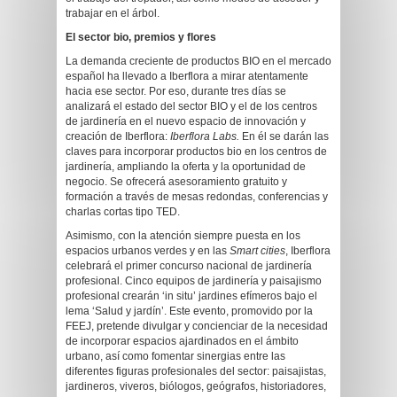
trabajar en el árbol.
El sector bio, premios y flores
La demanda creciente de productos BIO en el mercado
español ha llevado a Iberflora a mirar atentamente
hacia ese sector. Por eso, durante tres días se
analizará el estado del sector BIO y el de los centros
de jardinería en el nuevo espacio de innovación y
creación de Iberflora:
Iberflora Labs.
En él se darán las
claves para incorporar productos bio en los centros de
jardinería, ampliando la oferta y la oportunidad de
negocio. Se ofrecerá asesoramiento gratuito y
formación a través de mesas redondas, conferencias y
charlas cortas tipo TED.
Asimismo, con la atención siempre puesta en los
espacios urbanos verdes y en las
Smart cities
, Iberflora
celebrará el primer concurso nacional de jardinería
profesional. Cinco equipos de jardinería y paisajismo
profesional crearán ‘in situ’ jardines efímeros bajo el
lema ‘Salud y jardín’. Este evento, promovido por la
FEEJ, pretende divulgar y concienciar de la necesidad
de incorporar espacios ajardinados en el ámbito
urbano, así como fomentar sinergias entre las
diferentes figuras profesionales del sector: paisajistas,
jardineros, viveros, biólogos, geógrafos, historiadores,