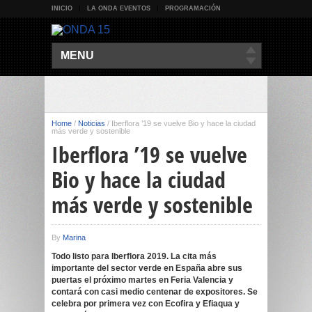
INICIO
LA ONDA EVENTOS
PROGRAMACIÓN
MENU
Home
/
Noticias
/
Iberflora ’19 se vuelve Bio y hace la ciudad
más verde y sostenible
Iberflora ’19 se vuelve
Bio y hace la ciudad
más verde y sostenible
By
Marina
Todo listo para Iberflora 2019. La cita más
importante del sector verde en España abre sus
puertas el próximo martes en Feria Valencia y
contará con casi medio centenar de expositores. Se
celebra por primera vez con Ecofira y Efiaqua y