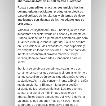
abarcarán un total de 45.000 metros cuadrados.
Rosas comestibles, macetas sostenibles hechas
con materiales reciclados, productos ecológicos
para el cuidado de las plantas y sistemas de riego
inteligentes son algunas de las novedades que se
presentan.
València, 26 septiembre 2019.-
Iberflora, la feria más
importante del sector verde en España y referente en
Europa, lo tiene todo a punto para celebrar la que será
su 48º edición, que tendrá lugar del 1 al 3 de octubre
en Feria Valencia. Más expositores, más superficie y
crecimiento en todos sus sectores. Con este contexto,
Iberflora presentará el próximo martes su mejor
versión, llena de novedades y tendencias para el
sector.
Iberflora se celebrará por primera vez junto a dos
certámenes con los que comparte sinergias en torno a
la nueva configuración de las ciudades: más verdes y
sostenibles. Así, la cita concurrirá junto a Ecofira -salón
medioambiental- y Efiaqua – feria de la gestión
eficiente de los recursos hídricos. Los tres eventos
suman una oferta de 488 firmas expositoras y
abarcarán los cuatro pabellones del Nivel 3 de Feria
Valencia, lo que suponen más de 45.000 metros
cuadrados de superficie expositiva para toda la