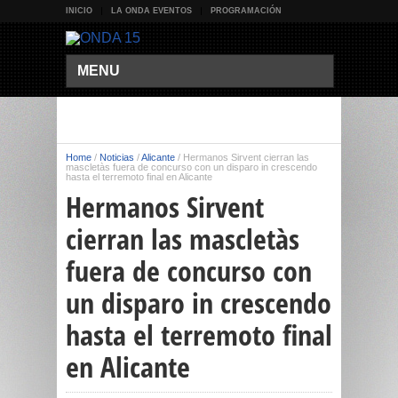
INICIO
LA ONDA EVENTOS
PROGRAMACIÓN
MENU
Home
/
Noticias
/
Alicante
/
Hermanos Sirvent cierran las
mascletàs fuera de concurso con un disparo in crescendo
hasta el terremoto final en Alicante
Hermanos Sirvent
cierran las mascletàs
fuera de concurso con
un disparo in crescendo
hasta el terremoto final
en Alicante