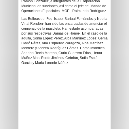
Ramón González, e integrantes de la Corporación
Municipal en funciones, así como el
jefe del Mando de
Operaciones Especiales -MOE-,
Raimundo Rodríguez.
Las Belleas del Foc -Isabel Bartual Fernández y Noelia
Vinal Rondón- han sido las encargadas de anunciar el
comienzo de la mascletà. Han estado acompañadas
por sus respectivas Damas de Honor-. En el caso de la
adulta, Sonia López Pérez, Alba Martínez López, Gema
Lledó Pérez, Ana Esquerdo Zaragoza, Alba Martínez
Montero y Andrea Rodríguez Gómez. Como infantiles,
Ariadna Recio Moreno, Carla Guerrero Frías, Henar
Muñoz Mas, Rocío Jiménez Cebrián, Sofía Esplá
García y Marta Lorente Iváñez-.