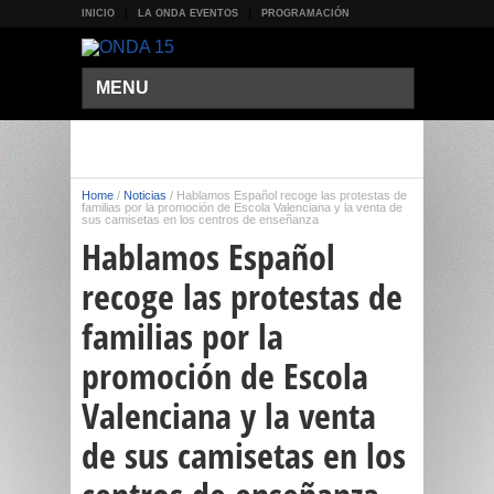
INICIO
LA ONDA EVENTOS
PROGRAMACIÓN
MENU
Home
/
Noticias
/
Hablamos Español recoge las protestas de
familias por la promoción de Escola Valenciana y la venta de
sus camisetas en los centros de enseñanza
Hablamos Español
recoge las protestas de
familias por la
promoción de Escola
Valenciana y la venta
de sus camisetas en los