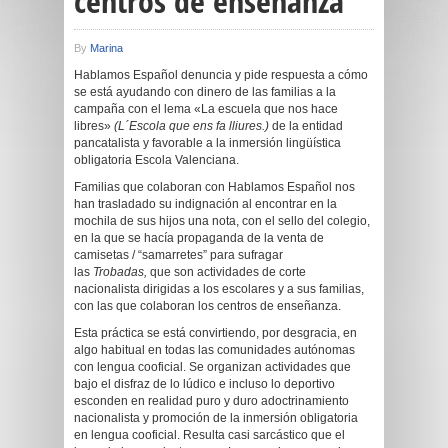
centros de enseñanza
By
Marina
Hablamos Español denuncia y pide respuesta a cómo
se está ayudando con dinero de las familias a la
campaña con el lema «La escuela que nos hace
libres»
(L´Escola que ens fa lliures.)
de la entidad
pancatalista y favorable a la inmersión lingüística
obligatoria Escola Valenciana.
Familias que colaboran con Hablamos Español nos
han trasladado su indignación al encontrar en la
mochila de sus hijos una nota, con el sello del colegio,
en la que se hacía propaganda de la venta de
camisetas / “samarretes” para sufragar
las
Trobadas,
que son actividades de corte
nacionalista dirigidas a los escolares y a sus familias,
con las que colaboran los centros de enseñanza.
Esta práctica se está convirtiendo, por desgracia, en
algo habitual en todas las comunidades autónomas
con lengua cooficial. Se organizan actividades que
bajo el disfraz de lo lúdico e incluso lo deportivo
esconden en realidad puro y duro adoctrinamiento
nacionalista y promoción de la inmersión obligatoria
en lengua cooficial. Resulta casi sarcástico que el