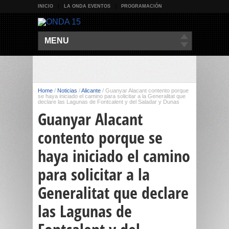
INICIO
LA ONDA EVENTOS
PROGRAMACIÓN
MENU
Home
/
Noticias
/
Alicante
/
Guanyar Alacant contento porque
se haya iniciado el camino para solicitar a la Generalitat que
declare las Lagunas de Fontcalent y del Saladar y Dunas
Guanyar Alacant
contento porque se
haya iniciado el camino
para solicitar a la
Generalitat que declare
las Lagunas de