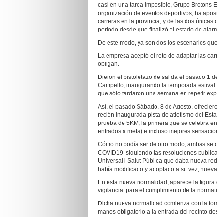
casi en una tarea imposible, Grupo Brotons 
organización de eventos deportivos, ha apos
carreras en la provincia, y de las dos única
periodo desde que finalizó el estado de alar
De este modo, ya son dos los escenarios que 
La empresa aceptó el reto de adaptar las car
obligan.
Dieron el pistoletazo de salida el pasado 1 
Campello, inaugurando la temporada estival 
que sólo tardaron una semana en repetir exp
Así, el pasado Sábado, 8 de Agosto, ofrecier
recién inaugurada pista de atletismo del Est
prueba de 5KM, la primera que se celebra en 
entrados a meta) e incluso mejores sensacio
Cómo no podía ser de otro modo, ambas se de
COVID19, siguiendo las resoluciones publica
Universal i Salut Pública que daba nueva re
había modificado y adoptado a su vez, nuev
En esta nueva normalidad, aparece la figur
vigilancia, para el cumplimiento de la normati
Dicha nueva normalidad comienza con la toma
manos obligatorio a la entrada del recinto des