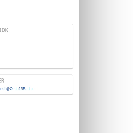
OOK
ER
or el @Onda15Radio.