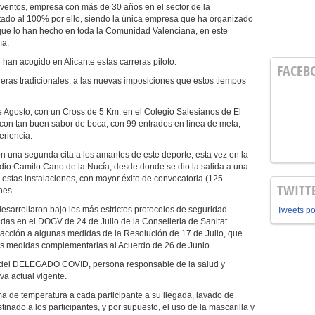
Eventos, empresa con más de 30 años en el sector de la
tado al 100% por ello, siendo la única empresa que ha organizado
s que lo han hecho en toda la Comunidad Valenciana, en este
ma.
han acogido en Alicante estas carreras piloto.
FACEB
reras tradicionales, a las nuevas imposiciones que estos tiempos
de Agosto, con un Cross de 5 Km. en el Colegio Salesianos de El
con tan buen sabor de boca, con 99 entrados en línea de meta,
eriencia.
on una segunda cita a los amantes de este deporte, esta vez en la
adio Camilo Cano de la Nucía, desde donde se dio la salida a una
estas instalaciones, con mayor éxito de convocatoria (125
TWITT
nes.
sarrollaron bajo los más estrictos protocolos de seguridad
Tweets p
das en el DOGV de 24 de Julio de la Conselleria de Sanitat
dacción a algunas medidas de la Resolución de 17 de Julio, que
as medidas complementarias al Acuerdo de 26 de Junio.
a del DELEGADO COVID, persona responsable de la salud y
va actual vigente.
 de temperatura a cada participante a su llegada, lavado de
tinado a los participantes, y por supuesto, el uso de la mascarilla y