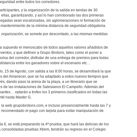
seguridad entre todos los corredores.
articipantes, y la organización de la salida en tandas de 30
 ellas, garantizando, y así lo han corroborado las dos primeras
 llegadas sean escalonadas, sin aglomeraciones ni formación de
mantenimiento de la mínima distancia de seguridad obligatoria.
 de organización, se somete por descontado, a las mismas medidas
ha supuesto el menoscabo de todos aquellos valores añadidos de
 eventos, y que definen a Grupo Brotons, tales como el poner a
bolsa del corredor, disfrutar de una entrega de premios para todas
y distancia entre los ganadores sobre el escenario etc…
, 15 de Agosto, con salida a las 8:00 horas, se desarrollará la que
ross del Amanecer, que se ha adaptado a estos nuevos tiempos que
és, dando paso la arena de la playa, a un itinerario que se
es de las instalaciones de Salesianos El Campello. Además del
pantes… optarán a trofeo los 3 primeros clasificados en todas las
til hasta Master G.
e la web grupobrotons.com, e incluso presencialmente hasta las 7 y
 recomendado el pago con tarjeta para evitar manipulación de
6, se está preparando la 4ª prueba, que hará las delicias de los
a consolidadas pruebas Xtrem, tendrán su regreso en el Colegio