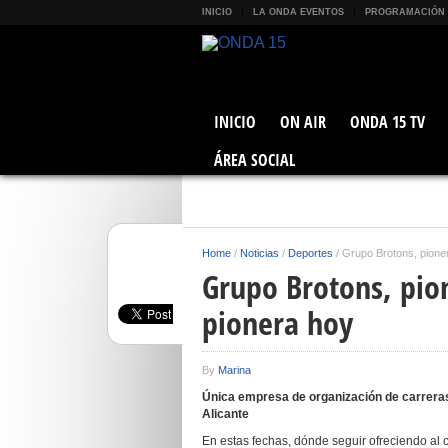
INICIO
LA ONDA EVENTOS
PROGRAMACIÓN
INICIO
ON AIR
ONDA 15 TV
ÁREA SOCIAL
Home
/
Noticias
/
Deportes
/
Grupo Brotons, pione
Grupo Brotons, pio
pionera hoy
By
Marina
Única empresa de organización de carreras 
Alicante
En estas fechas, dónde seguir ofreciendo al 