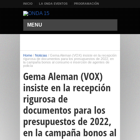
INICIO
LA ONDA EVENTOS
PROGRAMACIÓN
MENU
Home
/
Noticias
/
Gema Aleman (VOX) insiste en la recepción
rigurosa de documentos para los presupuestos de 2022, en
la campaña bonos al consumo e inserción de agentes de
policía
Gema Aleman (VOX)
insiste en la recepción
rigurosa de
documentos para los
presupuestos de 2022,
en la campaña bonos al