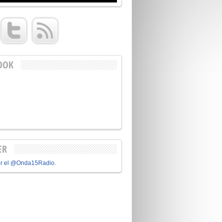
OOK
ER
or el @Onda15Radio.