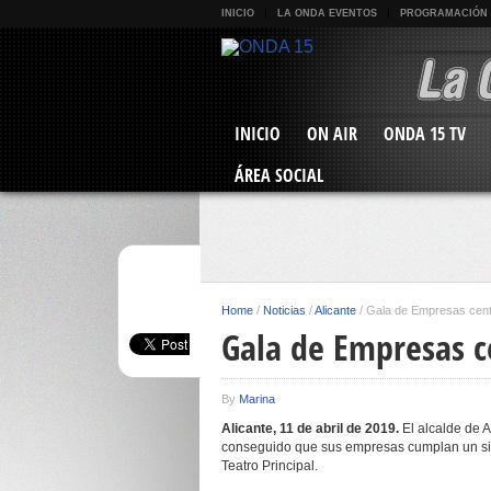
INICIO
LA ONDA EVENTOS
PROGRAMACIÓN
INICIO
ON AIR
ONDA 15 TV
ÁREA SOCIAL
Home
/
Noticias
/
Alicante
/
Gala de Empresas cent
Gala de Empresas c
By
Marina
Alicante,
11 de abril
de 2019.
El alcalde de A
conseguido que sus empresas cumplan un sig
Teatro Principal.