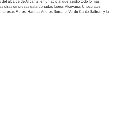
del alcalde de Alicante, en un acto al que asistió todo lo más
Las otras empresas galardonadas fueron Alcoyana, Chocolates
Empresas Flores, Harinas Andrés Serrano, Verdú Cantó Saffrón, y la