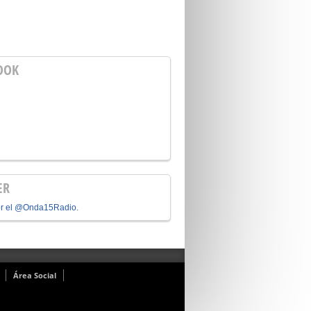
OOK
ER
or el @Onda15Radio.
Área Social