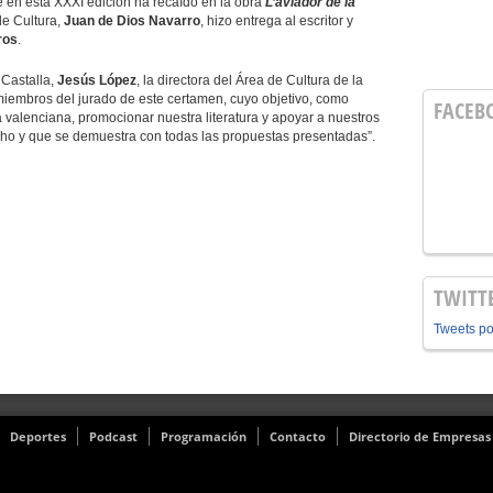
e en esta XXXI edición ha recaído en la obra
L’aviador de la
de Cultura,
Juan de Dios Navarro
, hizo entrega al escritor y
ros
.
 Castalla,
Jesús López
, la directora del Área de Cultura de la
 miembros del jurado de este certamen, cuyo objetivo, como
FACEB
a valenciana, promocionar nuestra literatura y apoyar a nuestros
cho y que se demuestra con todas las propuestas presentadas”.
TWITT
Tweets p
Deportes
Podcast
Programación
Contacto
Directorio de Empresas