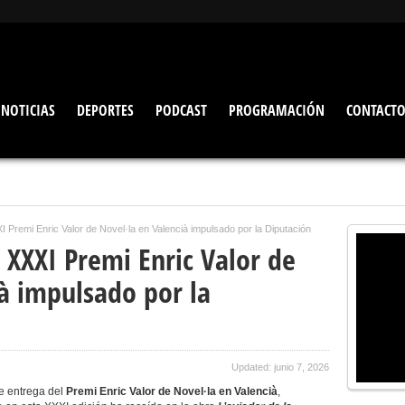
NOTICIAS
DEPORTES
PODCAST
PROGRAMACIÓN
CONTACT
I Premi Enric Valor de Novel·la en Valencià impulsado por la Diputación
 XXXI Premi Enric Valor de
à impulsado por la
Updated: junio 7, 2026
de entrega del
Premi Enric Valor de Novel·la en Valencià
,