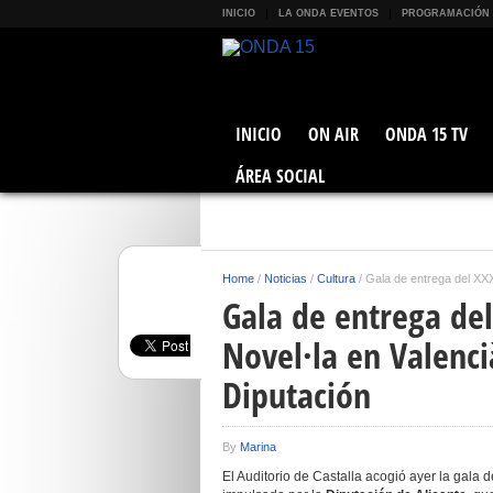
INICIO
LA ONDA EVENTOS
PROGRAMACIÓN
INICIO
ON AIR
ONDA 15 TV
ÁREA SOCIAL
Home
/
Noticias
/
Cultura
/
Gala de entrega del XXX
Gala de entrega del
Novel·la en Valenci
Diputación
By
Marina
El Auditorio de Castalla acogió ayer la gala 