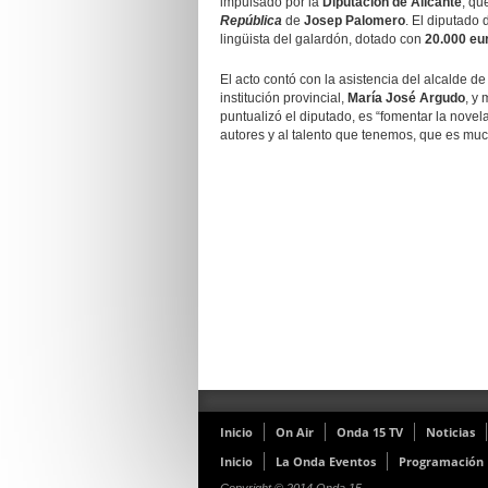
impulsado por la
Diputación de Alicante
, qu
República
de
Josep Palomero
. El diputado 
lingüista del galardón, dotado con
20.000 eu
El acto contó con la asistencia del alcalde de
institución provincial,
María José Argudo
, y
puntualizó el diputado, es “fomentar la novel
autores y al talento que tenemos, que es mu
Inicio
On Air
Onda 15 TV
Noticias
Inicio
La Onda Eventos
Programación