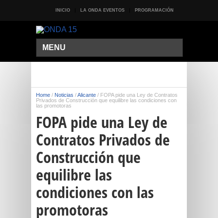
INICIO
LA ONDA EVENTOS
PROGRAMACIÓN
MENU
Home
/
Noticias
/
Alicante
/
FOPA pide una Ley de Contratos
Privados de Construcción que equilibre las condiciones con
las promotoras
FOPA pide una Ley de
Contratos Privados de
Construcción que
equilibre las
condiciones con las
promotoras