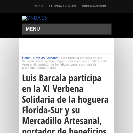
INICIO
LA ONDA EVENTOS
PROGRAMACIÓN
MENU
Home
/
Noticias
/
Alicante
/
Luis Barcala participa en la XI
Verbena Solidaria de la hoguera Florida-Sur y su Mercadillo
Artesanal, portador de beneficios para la compra de
productos perecederos
Luis Barcala participa
en la XI Verbena
Solidaria de la hoguera
Florida-Sur y su
Mercadillo Artesanal,
portador de beneficios