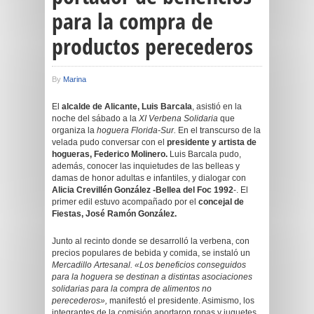
para la compra de
productos perecederos
By
Marina
El
alcalde de Alicante, Luis Barcala
, asistió en la
noche del sábado a la
XI Verbena Solidaria
que
organiza la
hoguera Florida-Sur.
En el transcurso de la
velada pudo conversar con el
presidente y artista de
hogueras, Federico Molinero.
Luis Barcala pudo,
además, conocer las inquietudes de las belleas y
damas de honor adultas e infantiles, y dialogar con
Alicia Crevillén González -Bellea del Foc 1992
-. El
primer edil estuvo acompañado por el
concejal de
Fiestas, José Ramón González.
Junto al recinto donde se desarrolló la verbena, con
precios populares de bebida y comida, se instaló un
Mercadillo Artesanal.
«Los beneficios conseguidos
para la hoguera se destinan a distintas asociaciones
solidarias para la compra de alimentos no
perecederos»,
manifestó el presidente. Asimismo, los
integrantes de la comisión aportaron ropas y juguetes