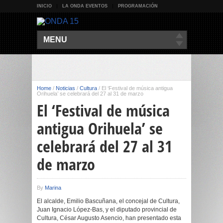
INICIO
LA ONDA EVENTOS
PROGRAMACIÓN
MENU
Home
/
Noticias
/
Cultura
/
El ‘Festival de música antigua
Orihuela’ se celebrará del 27 al 31 de marzo
El ‘Festival de música
antigua Orihuela’ se
celebrará del 27 al 31
de marzo
By
Marina
El alcalde, Emilio Bascuñana, el concejal de Cultura,
Juan Ignacio López-Bas, y el diputado provincial de
Cultura, César Augusto Asencio, han presentado esta