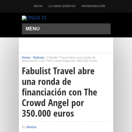
INICIO
LA ONDA EVENTOS
PROGRAMACIÓN
MENU
Home
/
Noticias
/
Fabulist Travel abre una ronda de
financiación con The Crowd Angel por 350.000 euros
Fabulist Travel abre
una ronda de
financiación con The
Crowd Angel por
350.000 euros
By
Marina