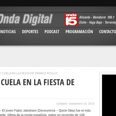
NOTICIAS
DEPORTES
PODCAST
PROGRAMACIÓN
CONTACT
 CUELA EN LA FIESTA DE PRIMOŽ ROGLIČ
 CUELA EN LA FIESTA DE
Updated: septiembre 16, 2019
–
El joven Fabio
Jakobsen
(
Deceuninck
– Quick-Step) fue el más
elta, última de la ronda española, sobre un recorrido de 106