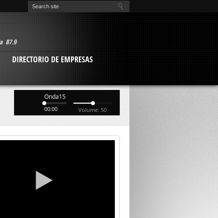
O
DIRECTORIO DE EMPRESAS
Onda15
00:00
Volume: 50