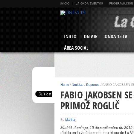
INICIO
LA ONDA EVENTOS
PROGRAMACIÓN
INICIO
ON AIR
ONDA 15 TV
ÁREA SOCIAL
Home
/
Noticias
/
Deportes
/
FABIO JAKOBSEN SE
FABIO JAKOBSEN SE
PRIMOŽ ROGLIČ
By
Marina
Madrid,
domingo
, 15 de
septiembre
de 2019
rápido en la vigésimo primera etapa de La Vu