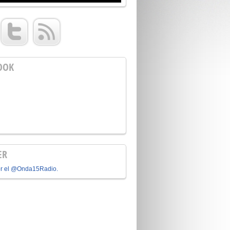
OOK
ER
or el @Onda15Radio.