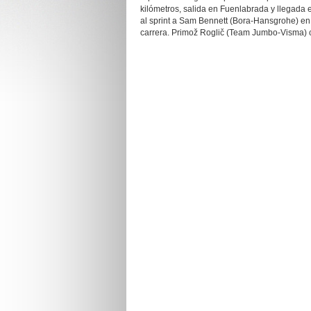
kilómetros, salida en Fuenlabrada y llegada
al sprint a Sam Bennett (Bora-
Hansgrohe
) en
carrera.
Primož
Roglič
(
Team
Jumbo-
Visma
)