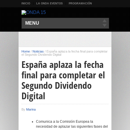
INICIO
LA ONDA EVENTOS
PROGRAMACIÓN
MENU
Home
/
Noticias
/
España aplaza la fecha final para completar
el Segundo Dividendo Digital
España aplaza la fecha
final para completar el
Segundo Dividendo
Digital
By
Marina
Comunica a la Comisión Europea la
necesidad de aplazar las siguientes fases del