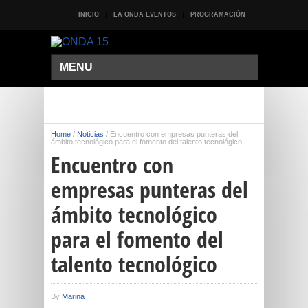
INICIO
LA ONDA EVENTOS
PROGRAMACIÓN
MENU
Home
/
Noticias
/
Encuentro con empresas punteras del
ámbito tecnológico para el fomento del talento tecnológico
Encuentro con
empresas punteras del
ámbito tecnológico
para el fomento del
talento tecnológico
By
Marina