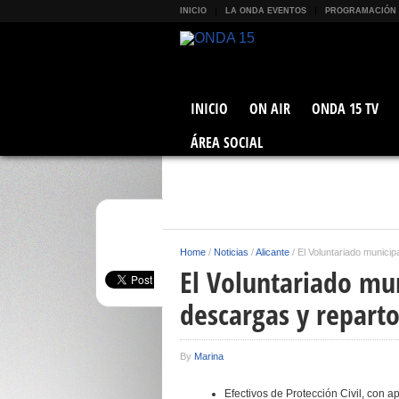
INICIO
LA ONDA EVENTOS
PROGRAMACIÓN
INICIO
ON AIR
ONDA 15 TV
ÁREA SOCIAL
Home
/
Noticias
/
Alicante
/
El Voluntariado municip
El Voluntariado mun
descargas y repart
By
Marina
Efectivos de Protección Civil, con a