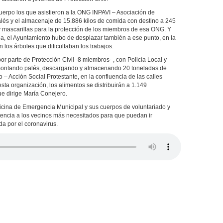
erpo los que asistieron a la ONG INPAVI – Asociación de
alés y el almacenaje de 15.886 kilos de comida con destino a 245
 y mascarillas para la protección de los miembros de esa ONG. Y
rúa, el Ayuntamiento hubo de desplazar también a ese punto, en la
los árboles que dificultaban los trabajos.
or parte de Protección Civil -8 miembros- , con Policía Local y
smontando palés, descargando y almacenando 20 toneladas de
– Acción Social Protestante, en la confluencia de las calles
ta organización, los alimentos se distribuirán a 1.149
ue dirige María Conejero.
Oficina de Emergencia Municipal y sus cuerpos de voluntariado y
stencia a los vecinos más necesitados para que puedan ir
da por el coronavirus.