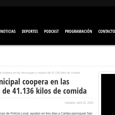
NOTICIAS
DEPORTES
PODCAST
PROGRAMACIÓN
CONTACT
al coopera en las descargas y reparto de 41.136 kilos de comida
icipal coopera en las
o de 41.136 kilos de comida
Updated: abril 25, 2020
poyo de Policía Local, ayudan en tres días a Cáritas parroquial San