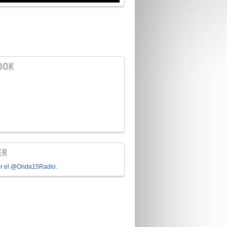
OOK
ER
or el @Onda15Radio.