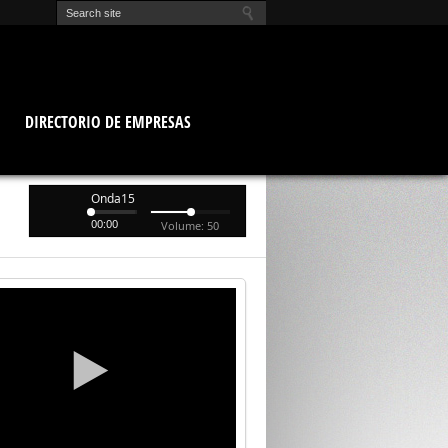
O
DIRECTORIO DE EMPRESAS
Onda15
00:00
Volume: 50