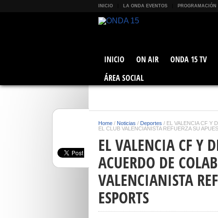
INICIO
LA ONDA EVENTOS
PROGRAMACIÓN
INICIO
ON AIR
ONDA 15 TV
ÁREA SOCIAL
Home
/
Noticias
/
Deportes
/
EL VALENCIA CF Y
EL CLUB VALENCIANISTA REFUERZA SU APUE
EL VALENCIA CF Y
ACUERDO DE COLAB
VALENCIANISTA REF
ESPORTS