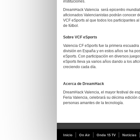
instituciones.
DreamHack Valencia será epicentro mundial de
aficionados Valencianistas podrán conocer de 
VCF eSports al que todos los participantes a
de fútbol.
Sobre VCF eSports
Valencia CF eSports fue la primera escuadra 
división en España y en estos años se ha po
eSports. Con participación en diversos jueg
eSports lleva ya varios años dando a los afic
creciendo cada día.
Acerca de DreamHack
DreamHack Valencia, el mayor festival de e
Feria Valencia, celebrará su décima edición 
personas amantes de la tecnología.
Inicio
On Air
Onda 15 TV
Noticias