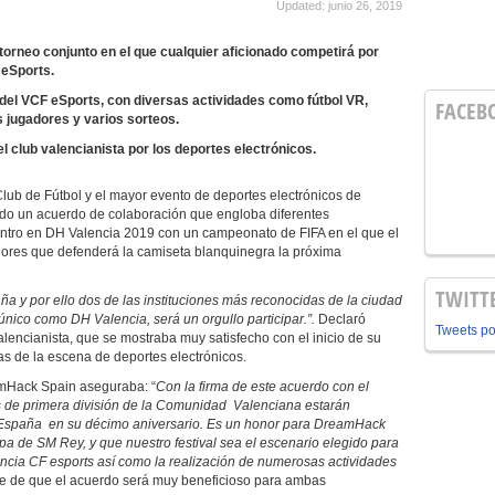
Updated: junio 26, 2019
torneo conjunto en el que cualquier aficionado competirá por
 eSports.
el VCF eSports, con diversas actividades como fútbol VR,
FACEB
 jugadores y varios sorteos.
el club valencianista por los deportes electrónicos.
lub de Fútbol y el mayor evento de deportes electrónicos de
ado un acuerdo de colaboración que engloba diferentes
entro en DH Valencia 2019 con un campeonato de FIFA en el que el
adores que defenderá la camiseta blanquinegra la próxima
TWITT
aña y por ello dos de las instituciones más reconocidas de la ciudad
ico como DH Valencia, será un orgullo participar.”.
Declaró
Tweets p
encianista, que se mostraba muy satisfecho con el inicio de su
 de la escena de deportes electrónicos.
eamHack Spain aseguraba: “
Con la firma de este acuerdo con el
bs de primera división de la Comunidad Valenciana estarán
de España en su décimo aniversario. Es un honor para DreamHack
a de SM Rey, y que nuestro festival sea el escenario elegido para
encia CF esports así como la realización de numerosas actividades
e de que el acuerdo será muy beneficioso para ambas