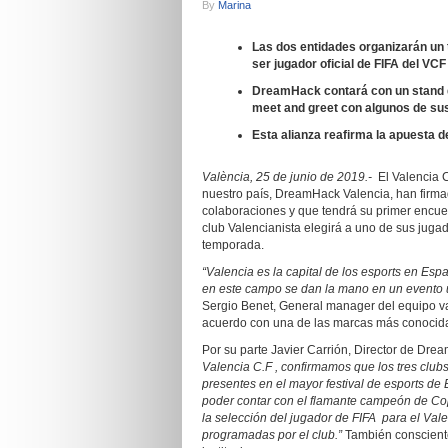
By
Marina
Las dos entidades organizarán un 
ser jugador oficial de FIFA del VCF
DreamHack contará con un stand d
meet and greet con algunos de sus
Esta alianza reafirma la apuesta d
València, 25 de junio de 2019.-
El Valencia C
nuestro país, DreamHack Valencia, han firm
colaboraciones y que tendrá su primer encu
club Valencianista elegirá a uno de sus jug
temporada.
“Valencia es la capital de los esports en Esp
en este campo se dan la mano en un evento ún
Sergio Benet, General manager del equipo val
acuerdo con una de las marcas más conocidas
Por su parte Javier Carrión, Director de Dr
Valencia C.F , confirmamos que los tres clu
presentes en el mayor festival de esports 
poder contar con el flamante campeón de Cop
la selección del jugador de FIFA para el Val
programadas por el club.”
También conscient