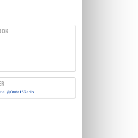
OOK
ER
or el @Onda15Radio.