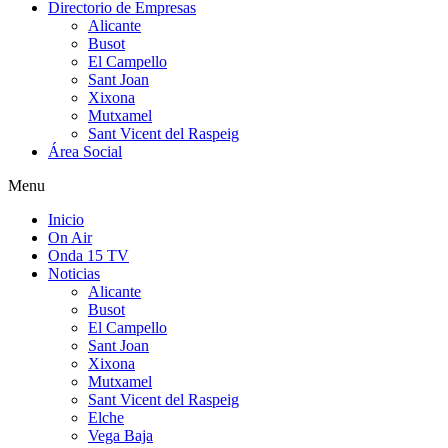
Directorio de Empresas
Alicante
Busot
El Campello
Sant Joan
Xixona
Mutxamel
Sant Vicent del Raspeig
Área Social
Menu
Inicio
On Air
Onda 15 TV
Noticias
Alicante
Busot
El Campello
Sant Joan
Xixona
Mutxamel
Sant Vicent del Raspeig
Elche
Vega Baja