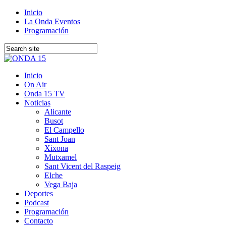
Inicio
La Onda Eventos
Programación
Inicio
On Air
Onda 15 TV
Noticias
Alicante
Busot
El Campello
Sant Joan
Xixona
Mutxamel
Sant Vicent del Raspeig
Elche
Vega Baja
Deportes
Podcast
Programación
Contacto