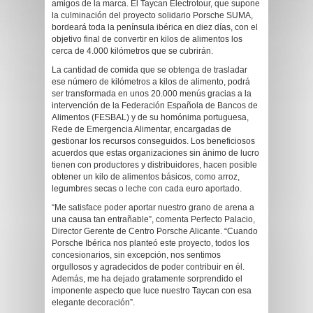
amigos de la marca. El Taycan Electrotour, que supone
la culminación del proyecto solidario Porsche SUMA,
bordeará toda la península ibérica en diez días, con el
objetivo final de convertir en kilos de alimentos los
cerca de 4.000 kilómetros que se cubrirán.
La cantidad de comida que se obtenga de trasladar
ese número de kilómetros a kilos de alimento, podrá
ser transformada en unos 20.000 menús gracias a la
intervención de la Federación Española de Bancos de
Alimentos (FESBAL) y de su homónima portuguesa,
Rede de Emergencia Alimentar, encargadas de
gestionar los recursos conseguidos. Los beneficiosos
acuerdos que estas organizaciones sin ánimo de lucro
tienen con productores y distribuidores, hacen posible
obtener un kilo de alimentos básicos, como arroz,
legumbres secas o leche con cada euro aportado.
“Me satisface poder aportar nuestro grano de arena a
una causa tan entrañable”, comenta Perfecto Palacio,
Director Gerente de Centro Porsche Alicante. “Cuando
Porsche Ibérica nos planteó este proyecto, todos los
concesionarios, sin excepción, nos sentimos
orgullosos y agradecidos de poder contribuir en él.
Además, me ha dejado gratamente sorprendido el
imponente aspecto que luce nuestro Taycan con esa
elegante decoración”.