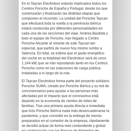
En el Taycan Electrotour estarán implicados todos los
Centros Porsche de España y Portugal, desde los que
comenzarán y finalizarán las distintas etapas que
componen el recorrido. La unidad del Porsche Taycan
que efectuará toda la vuelta a la península ibérica
estará conducida por diferentes personalidades en
cada una de las secciones del viaje. Andrea Bautista y
todo el equipo de Porsche, han llegado a Centro
Porsche Alicante al volante de este Taycan tan
especial, que partirá de nuevo hoy mismo rumbo a
Valencia. En total, se estima que el gasto energético
del coche en la totalidad del Electrotour será de unos
1.244 kW, que se irán repostando tanto en los Centros
Porsche como en las estaciones de carga pública
instaladas a lo largo de la ruta.
El Taycan Electrotour forma parte del proyecto solidario
Porsche SUMA, creado por Porsche Ibérica y su red de
concesionarios para ayudar a las personas más
afectadas por el impacto que el coronavirus está
dejando en la economía de cientos de miles de
familias. Tras una primera ayuda directa e inmediata
que hizo Porsche Ibérica nada más desencadenarse la
pandemia, y que consistió en la entrega de menús
preparados en el comedor de la empresa, rápidamente
se decidió actuar de forma más contundente y global
en colaboración con los Bancos de Alimentos de