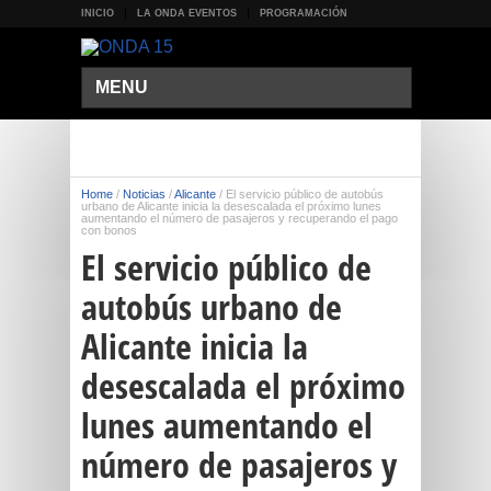
INICIO
LA ONDA EVENTOS
PROGRAMACIÓN
MENU
Home
/
Noticias
/
Alicante
/
El servicio público de autobús
urbano de Alicante inicia la desescalada el próximo lunes
aumentando el número de pasajeros y recuperando el pago
con bonos
El servicio público de
autobús urbano de
Alicante inicia la
desescalada el próximo
lunes aumentando el
número de pasajeros y