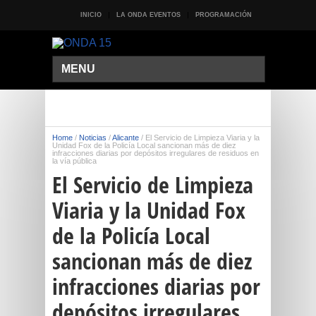
INICIO
LA ONDA EVENTOS
PROGRAMACIÓN
MENU
Home
/
Noticias
/
Alicante
/
El Servicio de Limpieza Viaria y la
Unidad Fox de la Policía Local sancionan más de diez
infracciones diarias por depósitos irregulares de residuos en
la vía pública
El Servicio de Limpieza
Viaria y la Unidad Fox
de la Policía Local
sancionan más de diez
infracciones diarias por
depósitos irregulares