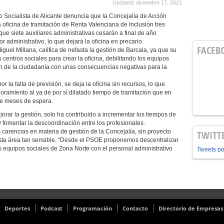
Updated: diciembre 17, 2021
do Socialista de Alicante denuncia que la Concejalía de Acción
 oficina de tramitación de Renta Valenciana de Inclusión tres
ue siete auxiliares administrativas cesarán a final de año
 administrativo, lo que dejará la oficina en precario.
FACEB
iguel Millana, califica de nefasta la gestión de Barcala, ya que su
s centros sociales para crear la oficina, debilitando los equipos
ión de la ciudadanía con unas consecuencias negativas para la
r la falta de previsión, se deja la oficina sin recursos, lo que
ramiento al ya de por sí dilatado tiempo de tramitación que en
ve meses de espera.
jorar la gestión, solo ha contribuido a incrementar los tiempos de
 y fomentar la descoordinación entre los profesionales.
 carencias en materia de gestión de la Concejalía, sin proyecto
TWITT
a esta área tan sensible. “Desde el PSOE proponemos descentralizar
os equipos sociales de Zona Norte con el personal administrativo
Tweets p
Deportes
Podcast
Programación
Contacto
Directorio de Empresas