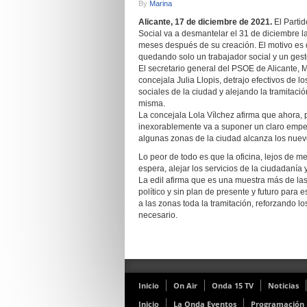
By
Marina
Alicante, 17 de diciembre de 2021.
El Parti
Social va a desmantelar el 31 de diciembre la
meses después de su creación. El motivo es q
quedando solo un trabajador social y un gestor
El secretario general del PSOE de Alicante, M
concejala Julia Llopis, detrajo efectivos de lo
sociales de la ciudad y alejando la tramitac
misma.
La concejala Lola Vílchez afirma que ahora, po
inexorablemente va a suponer un claro empeo
algunas zonas de la ciudad alcanza los nue
Lo peor de todo es que la oficina, lejos de me
espera, alejar los servicios de la ciudadanía
La edil afirma que es una muestra más de las
político y sin plan de presente y futuro par
a las zonas toda la tramitación, reforzando l
necesario.
Inicio
On Air
Onda 15 TV
Noticias
Inicio
La Onda Eventos
Programación