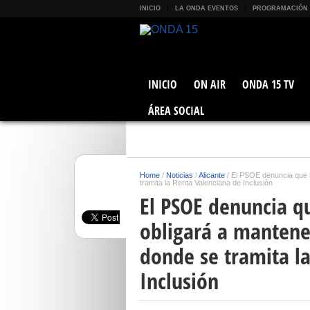
INICIO
LA ONDA EVENTOS
PROGRAMACIÓN
INICIO
ON AIR
ONDA 15 TV
ÁREA SOCIAL
Home
/
Noticias
/
Alicante
/
El PSOE denuncia que la
tramita la Renta Valenciana de Inclusión
El PSOE denuncia qu
obligará a mantener
donde se tramita l
Inclusión