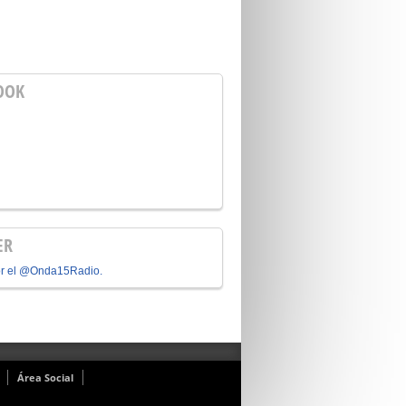
OOK
ER
or el @Onda15Radio.
Área Social